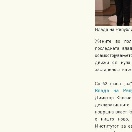
Влада на Републ
Жените во пол
последната влад
осамостојувањет
движи од нула 
застапеност на ж
Со 62 гласа „за
Влада на Реп
Димитар Коваче
декларативните
извршна власт ќе
е ништо ново,
Институтот за е