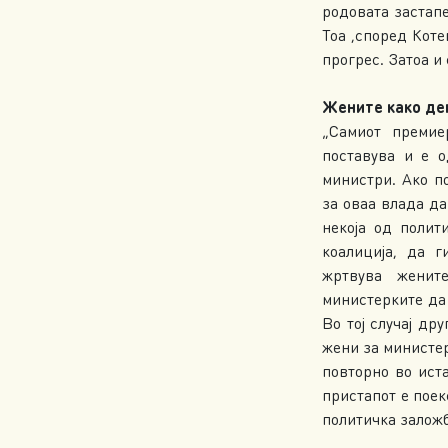
родовата застап
Тоа ,според Коте
прогрес. Затоа и
Жените како де
„Самиот премие
поставува и е о
министри. Ако п
за оваа влада да
некоја од полит
коалиција, да 
жртвува женит
министерките да 
Во тој случај др
жени за министер
повторно во иста
пристапот е поек
политичка залож