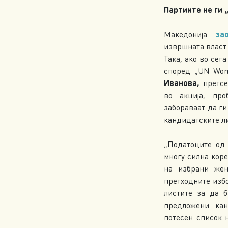
Партиите не ги
Македонија
за
извршната власт 
Така, ако во сег
според „UN Wom
Иванова,
претсе
во акција, пр
забораваат да ги
кандидатските л
„Податоците од
многу силна коре
на избрани жен
претходните изб
листите за да б
предложени ка
потесен список 