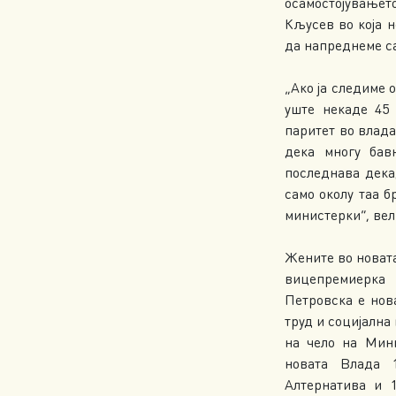
осамостојување
Кљусев во која 
да напреднеме са
„Ако ја следиме о
уште некаде 45
паритет во влада
дека многу бав
последнава дека
само околу таа б
министерки“, вел
Жените во новата
вицепремиерка
Петровска е нов
труд и социјална
на чело на Мини
новата Влада 
Алтернатива и 