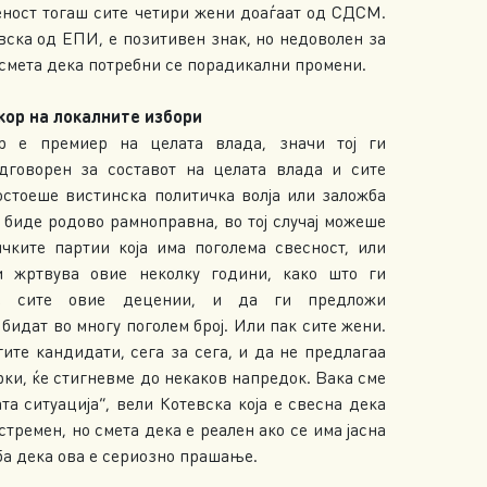
еност тогаш сите четири жени доаѓаат од СДСМ.
вска од ЕПИ, е позитивен знак, но недоволен за
 смета дека потребни се порадикални промени.
кор на локалните избори
р е премиер на целата влада, значи тој ги
дговорен за составот на целата влада и сите
остоеше вистинска политичка волја или заложба
 биде родово рамноправна, во тој случај можеше
ичките партии која има поголема свесност, или
ги жртвува овие неколку години, како што ги
е сите овие децении, и да ги предложи
бидат во многу поголем број. Или пак сите жени.
угите кандидати, сега за сега, и да не предлагаа
ки, ќе стигневме до некаков напредок. Вака сме
та ситуација“, вели Котевска која е свесна дека
стремен, но смета дека е реален ако се има јасна
ба дека ова е сериозно прашање.