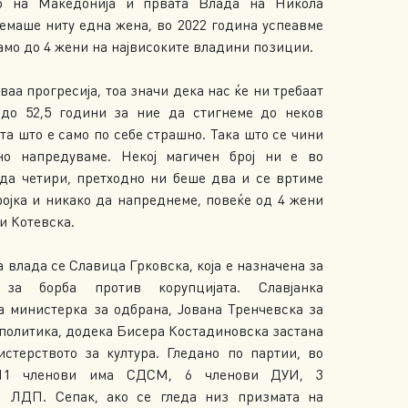
то на Македонија и првата Влада на Никола
немаше ниту една жена, во 2022 година успеавме
мо до 4 жени на највисоките владини позиции.
ваа прогресија, тоа значи дека нас ќе ни требаат
 до 52,5 години за ние да стигнеме до неков
та што е само по себе страшно. Така што се чини
но напредуваме. Некој магичен број ни е во
да четири, претходно ни беше два и се вртиме
ројка и никако да напреднеме, повеќе од 4 жени
и Котевска.
 влада се Славица Грковска, која е назначена за
 за борба против корупцијата. Славјанка
а министерка за одбрана, Јована Тренчевска за
 политика, додека Бисера Костадиновска застана
стерството за култура. Гледано по партии, во
11 членови има СДСМ, 6 членови ДУИ, 3
1 ЛДП. Сепак, ако се гледа низ призмата на