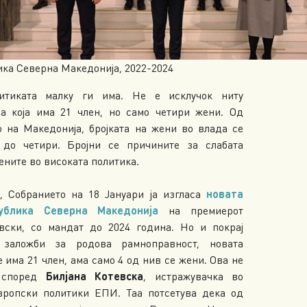
ика Северна Македонија, 2022-2024
итиката малку ги има. Не е исклучок ниту
а која има 21 член, но само четири жени. Од
о на Македонија, бројката на жени во влада се
до четири. Бројни се причините за слабата
ените во високата политика.
“, Собранието на 18 Јануари ја изгласа
новата
ублика Северна Македонија
на премиерот
вски, со мандат до 2024 година. Но и покрај
 заложби за родова рамноправност, новата
 има 21 член, ама само 4 од нив се жени. Ова не
 според
Билјана Котевска
, истражувачка во
вропски политики ЕПИ. Таа потсетува дека од