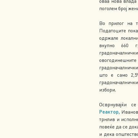
оваа нова влада
поголем број жен
Во прилог на т
Податоците пока
одржале локални
вкупно 660 г
градоначални
овогодинешните
градоначалнички
што е само 2,5
градоначалничк
избори.
Осврнувајќи 
Реактор,
Иванов
трнлив и исполн
повеќе да се док
и дека општеств