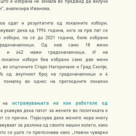
 што е избрана не земала во предвид да вклучи
и“, анализира Иванова.
оа одат и резултатите од локалните избори.
жуваат дека од 1996 година, кога за прв пат се
 избори, па се до 2021 година, биле избрани
радоначалници. Од нив само 18 жени
чки и 642 мажи градоначалници. И на
 локални избори беа избрани само две жени
, во општините Старо Нагоричане и Град Скопје,
% од вкупниот број на градоначалници и 4
и помалку во однос на претходните локални
се на
истражувањата на кои работеле од
а укажува дека патот за жените во политиката е
ет со пречки. Појаснува дека жените мора многу
ажуваат за разлика од своите машки колеги, како
ото се уште ги препознава како „главни чуварки