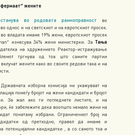
 „фермаат“ жените
останува во родовата рамноправност
во
во однос и на светскиот и на европскиот просек.
а во владата имаме 19% жени, европскиот просек
an“ изнесува 34% жени министерки. За
Тања
дателка на здружението Реактор-истражување
облемот тргнува од тоа што самите партии
 вклучат жените како во своите редови така и на
исти.
 Државната изборна комисија ни укажуваат на
лација помеѓу бројот на жени кандидати и бројот
и. За жал ако ги погледнете листите, и на
ори, ќе забележите дека воопшто немало жени на
идат понатаму избрани. Ограничениот број на
ндидатки од претходно, правел да имаме и
на потенцијални кандидатки , а со самото тоа и