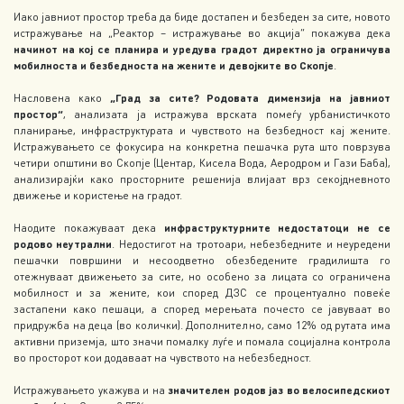
Иако јавниот простор треба да биде достапен и безбеден за сите, новото
истражување на „Реактор – истражување во акција“ покажува дека
начинот на кој се планира и уредува градот директно ја ограничува
мобилноста и безбедноста на жените и девојките во Скопје
.
Насловена како
„Град за сите? Родовата димензија на јавниот
простор“
, анализата ја истражува врската помеѓу урбанистичкото
планирање, инфраструктурата и чувството на безбедност кај жените.
Истражувањето се фокусира на конкретна пешачка рута што поврзува
четири општини во Скопје (Центар, Кисела Вода, Аеродром и Гази Баба),
анализирајќи како просторните решенија влијаат врз секојдневното
движење и користење на градот.
Наодите покажуваат дека
инфраструктурните недостатоци не се
родово неутрални
. Недостигот на тротоари, небезбедните и неуредени
пешачки површини и несоодветно обезбедените градилишта го
отежнуваат движењето за сите, но особено за лицата со ограничена
мобилност и за жените, кои според ДЗС се процентуално повеќе
застапени како пешаци, а според мерењата почесто се јавуваат во
придружба на деца (во колички). Дополнително, само 12% од рутата има
активни приземја, што значи помалку луѓе и помала социјална контрола
во просторот кои додаваат на чувството на небезбедност.
Истражувањето укажува и на
значителен родов јаз во велосипедскиот