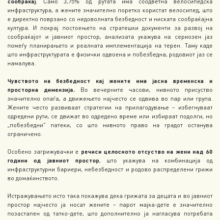
сообраќај
. Само 3,75% од рутата има соодветна велосипедска
инфраструктура, а жените значително поретко користат велосипед, што
е директно поврзано со недоволната безбедност и ниската сообраќајна
култура. И покрај постоењето на стратешки документи за развој на
сообраќајот и јавниот простор, анализата укажува на сериозен јаз
помеѓу планирањето и реалната имплементација на терен. Таму каде
што инфраструктурата е физички одвоена и побезбедна, родовиот јаз се
намалува.
Чувството на безбедност кај жените има јасна временска и
просторна димензија.
Во вечерните часови, нивното присуство
значително опаѓа, а движењето најчесто се одвива во пар или група.
Жените често развиваат стратегии на прилагодување – избегнуваат
одредени рути, се движат во одредено време или избираат подолги, но
„побезбедни“ патеки, со што нивното право на градот останува
ограничено.
Особено загрижувачки е
речиси целосното отсуство на жени над 60
години од јавниот простор
, што укажува на комбинација од
инфраструктурни бариери, небезбедност и родово распределени грижи
во домаќинството.
Истражувањето исто така покажува дека грижата за децата и во јавниот
простор најчесто ја носат жените – парот мајка-дете е значително
позастапен од татко-дете, што дополнително ја нагласува потребата