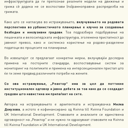
инфраструктурата да ги препознае реалните модели на движење и
грижа сѐ додека не се воспостави (по)рамноправна распределба на
грижата.
Како што се нагласува во истражувањето,
вклучувањето на родовата
перспектива во урбанистичкото планирање е клучно за создавање
безбедни и инклузивни градови
. Тоа подразбира подобрување на
пешачката и велосипедската инфраструктура, зголемена пристапност до
јавниот превоз, како и системско користење на родово-разделени
податоци во процесите на планирање.
Во извештајот се предлагаат конкретни мерки, вклучувајќи доследна
примена на постојните стандарди, воспоставување систем за
мониторинг на политиките и примена на интерсекционален пристап што
ќе ги земе предвид различните потреби на жените.
Со ова истражување, „Реактор“ има за цел да поттикне
институционален одговор и јавна дебата за тоа како да се создадат
градови што навистина им припаѓаат на сите.
Авторка на истражувањето е архитектката и истражувачка
Милка
Докузова
, а истото е кофинансирано од Kvinna till Kvinna Foundation и
UK International Development. Ставовите и анализите се единствена
одговорност на „Реактор“ и не нужно ги одразуваат ставовите на Kvinna
till Kvinna Foundation и UK International Development.