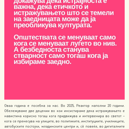
Оваа година е посебна за нас. Во 2025, Реактор наполни 20 години.
Обележуваме две децении во кои инсистираме дека истражувањето е
навистина корисно тогаш кога придвижува и интервенира во светот –
кога се пренесува на улиците, во политиките, институциите, училниците,
автобуските постојки, младинските центри и, сè повеќе, во дигиталните