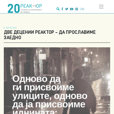
Напредно
Skip
пребарување:
to
EN
content
АКТУЕЛНО
ДВЕ ДЕЦЕНИИ РЕАКТОР – ДА ПРОСЛАВИМЕ
ЗАЕДНО