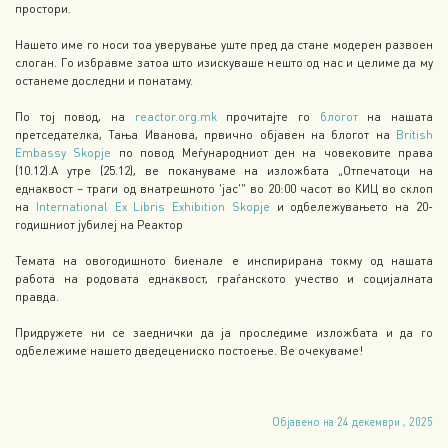
простори.
Нашето име го носи тоа уверување уште пред да стане модерен развоен
слоган. Го избравме затоа што изискуваше нешто од нас и целиме да му
останеме доследни и понатаму.
По тој повод, на
reactor.org.mk
прочитајте го
блогот
на нашата
претседателка, Тања Иванова, првично објавен на блогот на
British
Embassy Skopje
по повод Меѓународниот ден на човековите права
(10.12).А утре (25.12), ве покануваме на изложбата „Отпечатоци на
еднаквост – траги од внатрешното ‘јас’“ во 20:00 часот во КИЦ во склоп
на
International Ex Libris Exhibition Skopje
и одбележувањето на 20-
годишниот јубилеј на Реактор
Темата на овогодишното биенале е инспирирана токму од нашата
работа на родовата еднаквост, граѓанското учество и социјалната
правда.
Придружете ни се заеднички да ја проследиме изложбата и да го
одбележиме нашето дведецениско постоење. Ве очекуваме!
Објавено на 24 декември , 2025