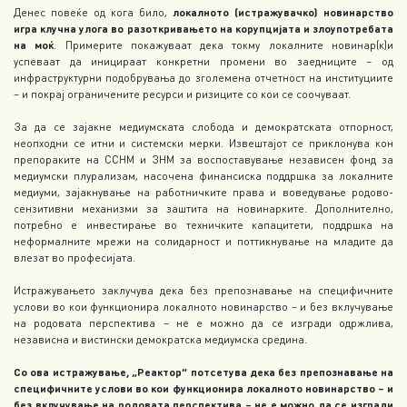
Денес повеќе од кога било,
локалното (истражувачко) новинарство
игра клучна улога во разоткривањето на корупцијата и злоупотребата
на моќ
. Примерите покажуваат дека токму локалните новинар(к)и
успеваат да иницираат конкретни промени во заедниците – од
инфраструктурни подобрувања до зголемена отчетност на институциите
– и покрај ограничените ресурси и ризиците со кои се соочуваат.
За да се зајакне медиумската слобода и демократската отпорност,
неопходни се итни и системски мерки. Извештајот се приклонува кон
препораките на ССНМ и ЗНМ за воспоставување независен фонд за
медиумски плурализам, насочена финансиска поддршка за локалните
медиуми, зајакнување на работничките права и воведување родово-
сензитивни механизми за заштита на новинарките. Дополнително,
потребно е инвестирање во техничките капацитети, поддршка на
неформалните мрежи на солидарност и поттикнување на младите да
влезат во професијата.
Истражувањето заклучува дека без препознавање на специфичните
услови во кои функционира локалното новинарство – и без вклучување
на родовата перспектива – не е можно да се изгради одржлива,
независна и вистински демократска медиумска средина.
Со ова истражување, „Реактор“ потсетува дека без препознавање на
специфичните услови во кои функционира локалното новинарство – и
без вклучување на родовата перспектива – не е можно да се изгради