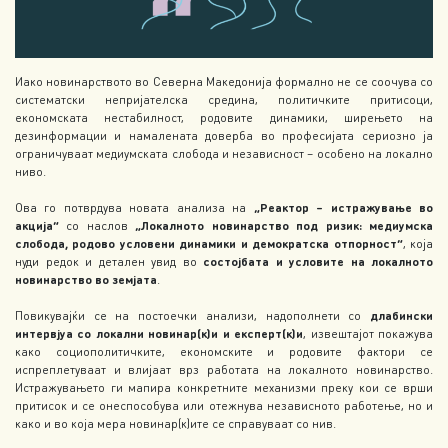
Иако новинарството во Северна Македонија формално не се соочува со
систематски непријателска средина, политичките притисоци,
економската нестабилност, родовите динамики, ширењето на
дезинформации и намалената доверба во професијата сериозно ја
ограничуваат медиумската слобода и независност – особено на локално
ниво.
Ова го потврдува новата анализа на
„Реактор – истражување во
акција“
со наслов
„Локалното новинарство под ризик: медиумска
слобода, родово условени динамики и демократска отпорност“
, која
нуди редок и детален увид во
состојбата и условите на локалното
новинарство во земјата
.
Повикувајќи се на постоечки анализи, надополнети со
длабински
интервјуа со локални новинар(к)и и експерт(к)и
, извештајот покажува
како социополитичките, економските и родовите фактори се
испреплетуваат и влијаат врз работата на локалното новинарство.
Истражувањето ги мапира конкретните механизми преку кои се врши
притисок и се онеспособува или отежнува независното работење, но и
како и во која мера новинар(к)ите се справуваат со нив.