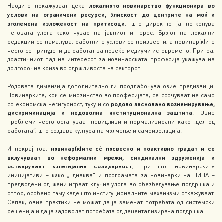
Наодите покажуваат дека
локалното новинарство функционира во
услови на ограничени ресурси, блискост до центрите на моќ и
зголемена изложеност на притисоци
, што директно ја поткопува
неговата улога како чувар на јавниот интерес. Бројот на локални
редакции се намалува, работните услови се неизвесни, а новинар(к)ите
често се принудени да работат за повеќе медиуми истовремено. Притоа,
драстичниот пад на интересот за новинарската професија укажува на
долгорочна криза во одржливоста на секторот.
Родовата димензија дополнително ги продлабочува овие предизвици.
Новинарките, кои се мнозинство во професијата, се соочуваат не само
со економска несигурност, туку и со
родово засновано вознемирување,
дискриминација и недоволна институционална заштита
. Овие
проблеми често остануваат невидливи и нормализирани како „дел од
работата“, што создава култура на молчење и самоизолација.
И покрај тоа,
новинар(к)ите сѐ посвесно и поактивно градат и се
вклучуваат во неформални мрежи, синдикални здруженија и
остваруваат колегијална солидарност
, при што новинарските
иницијативи – како „Еднаква“ и програмата за новинарки на ПИНА –
предводени од жени играат клучна улога во обезбедување поддршка и
отпор, особено таму каде што институционалните механизми откажуваат.
Сепак, овие практики не можат да ја заменат потребата од системски
решенија и да ја задоволат потребата од децентализирана поддршка.