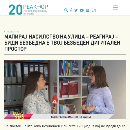
Напредно
Skip
пребарување:
to
EN
content
АКТУЕЛНО
МАПИРАЈ НАСИЛСТВО НА УЛИЦА – РЕАГИРАЈ –
БИДИ БЕЗБЕДНА Е ТВОЈ БЕЗБЕДЕН ДИГИТАЛЕН
ПРОСТОР
Не постои нешто како незначаен или ситен инцидент кој не вреди да се