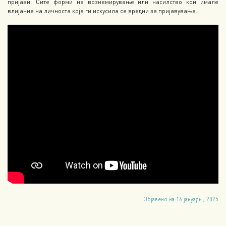
пријави. Сите форми на вознемирување или насилство кои имале
влијание на личноста која ги искусила се вредни за пријавување.
Објавено на 16 јануари , 2025