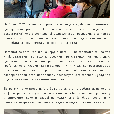
На 1 јуни 2026 година се одржа конференцијата „Мајчиното ментално
здравје како приоритет: Од препознавање кон достапна поддршка за
секоја мајка“, која отвори значајна дискусија за предизвиците со кои се
соочуваат жените во текот на бременоста и по породувањето, како и за
потребата од посистемска и подостапна поддршка.
Настанот, во организација на Здружението ЕСЕ во соработка со Реактор
– Истражување во акција, обедини претставници на институции,
здравствени и социјални работници, психолози, психотерапевти,
граѓански организации и други релевантни чинители, кои разговараа за
важноста на навременото препознавање на проблемите со менталното
здравје во перинаталниот период и обезбедувањето соодветни услуги за
поддршка на жените и нивните семејства.
Во рамки на конференцијата беше истакната потребата од поголема
информираност и едукација на жените, подобра координација помеѓу
институциите, како и развој на услуги што ќе бидат достапни и
децентрализирани во различните заедници каде што живеат жените.