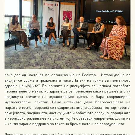
Како дел од настанот, во организација на Реактор – Истражување во
акција, се одржа и тркалезната маса „Патеки на грижа за менталното
здравје на мајките“. Во рамките на дискусијата се нагласи потребата
перинаталното ментално здравје да се препознае како прашање што ги
надминува рамките на здравствениот систем и бара координиран,
мултисекторски пристап. Беше истакнато дека благосостојбата на
мајките е тесно поврзана со поддршката што ја добиваат од партнерите,
семејството, заедницата, институциите и работната средина, поради што
е неопходно развивање на систем кој ќе обезбеди навремена, достапна
и континуирана поддршка во текот на бременоста и по породувањето.
Дополнително, во дискусијата беше нагласено дека за унапредување на