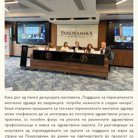
Како дел од панел дискусијата насловена „Поддршка за перинаталното
ментално здравје во заедницата: потреби, можности и следни чекори“,
беше отворено прашањето за тоа како перинаталното ментално здравје
може поефикасно да се интегрира во постојните здравствени услуги и
практики, со посебен фокус на улогата на различните здравствени
професионалци и нивоа на здравствена заштита. Се разговараше за
искуствата од спроведувањето на групите за поддршка на мајки од
страна на Психолариум, во рамки на партнерството во проектот со