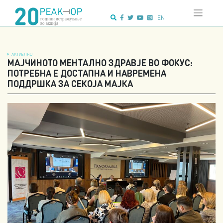
Напредно
Skip
пребарување:
to
EN
content
АКТУЕЛНО
МАЈЧИНОТО МЕНТАЛНО ЗДРАВЈЕ ВО ФОКУС:
ПОТРЕБНА Е ДОСТАПНА И НАВРЕМЕНА
ПОДДРШКА ЗА СЕКОЈА МАЈКА