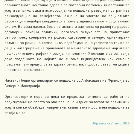
перинаталното ментално здравје се потребни поголеми инвестиции во
услуги за психолошка и психосоцијална поддршка, развој на програми за
психоедукација на семејствата, јакнење на улогата на социјалните
работници и подобра координација помеѓу здравствениот и социјалниот
систем. Во оваа насока, беше истакната и важноста од развој на родово
одговорни семејни политики, поголема вклученост на приватниот
сектор преку креирање на родово одговорни и семејно ориентирани
политии во рамки на компаниите, подобрување на услугите за грижа за
деца и интегрирање на прашањата за менталното здравје на мајките во
пошироките демографски и социјални политики. Учесниците се согласија
дека поддршката на мајките не е само индивидуално или семејно
прашање, туку предуслов за здрави семејства, подобар развој на децата
и поотпорно општество.
Настанот беше организиран со поддршка од Амбасадата на Франција во
Северна Македонија.
Организаторите порачаа дека ќе продолжат активно да работат на
подигнување на свеста за ова прашање и да се залагаат за политики и
услуги кои ќе обезбедат навремена, квалитетна и достапна поддршка за
секоја мајка.
Објавено на 2 јуни , 2026