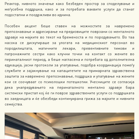
Реактор, нивното значење како безбеден простор за споделување и
меѓусебна поддршка, како и за потребата ваквите услуги да станат
подостапни и поодржливи во иднина.
Посебен акцент беше ставен на можностите за навремено
препознавање и адресирање на предизвиците поврзани со менталното
здравје на мајките во текот на бременоста и по породувањето. Во таа
насока се дискутираше за улогата на медицинскиот персонал во
породилиштата, матичните лекари, превентивните тимови и
патронажните сестри како клучни точки на контакт со жените во
перинаталниот период, а беше нагласена и потребата од дополнителна
едукација, јасни протоколи за упатување, подобра координација помеѓу
службите и зајакнување на капацитетите на примарната здравствена
заштита за навремено препознавање, поддршка и упатување на жените
кои се соочуваат со психолошки потешкотии. Учесниците се согласија
дека унапредувањето на перинаталното ментално здравје бара
системски пристап кој ќе ги поврзе здравствените услуги со поддршката
во заедницата и ќе обезбеди континуирана грижа за мајките и нивните
семејства.