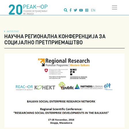
Напредно
Skip
пребарување:
to
EN
content
АКТУЕЛНО
НАУЧНА РЕГИОНАЛНА КОНФЕРЕНЦИЈА ЗА
СОЦИЈАЛНО ПРЕТПРИЕМАШТВО