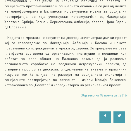
истражувања и процесите на креирање политики во областа на
социјалното претприемаштво и социјалната економија се дел од целите
на новоформираната Балканска истражувачка мрежа за социјални
претпријатија, во која учествуваат истражувач(к)и од Македонија,
Хрватска, Србија, Босна и Херцеговина, Албанија, Косово, Црна Гора и
од Словенија.
– Идејата за мрежата e резултат на двегодишниот истражувачки проект
кој го спроведовме во Македонија, Албанија и Косово и нашето
поврзување со истражувачките мрежи од Европа. Со креирање на оваа
платформа составена од организации, институции и поединци кои
работат во оваа област на Балканот, сакаме да ја развиеме
регионалната соработка на заеднички истражувачки проекти, да
отвориме простор за дискусии, споделување на знаења и практични
искуства кои ќе влијаат на развојот на социјалната економија и
социјалните претпријатија во регионот – изјави Марија Башевска,
истражувачка во „Реактор” и координаторка на регионалниот проект.
Објавено на 18 ноември , 2016