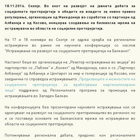
18.11.2016. Скопје. Во екот на развојот на јавната дебата за
социјалните претпријатија и обидите на владите за нивно правно
регулирање, организации од Македонија во соработка со партнери од
Албанија и од Косово, иницираа создавање на балканска мрежа на
истражувачи во областа на социјални претпријатија.
На 17 и 18 ноември во Скопје се одржа средба на регионални
истражувачи во рамки на научната конференција со наслов
“Истражување на развојот на социјалните претпријатија на Балканот”.
Настанот беше во организација на „Реактор-истражување во акција“ во
партнерство со „Паблик“ и „Конект“ од Македонија, како и со „Партнерс
Албанија“ од Албанија и Центарот за мир и толеранција од Косово, кои
заеднички го спроведоа истражувањето
„Предизвиците и можностите на
социјалните претпријатија за вработување маргинализирани
лица“
поддржано од Регионалната програма за промоција на
истражувањата во Западен Балкан.
На конференцијата беа презентирани најновите истражувања кои се
однесуваат на развојот на социјалното претприемаштво во регионот, но
и се поставија основите на Балканската мрежа на истражувачи во
областа на социјалните претпријатија.
Поттикнување регионална дебата, придонес кон регионалните