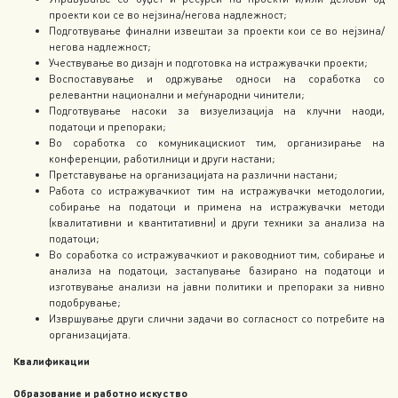
проекти кои се во нејзина/негова надлежност;
Подготвување финални извештаи за проекти кои се во нејзина/
негова надлежност;
Учествување во дизајн и подготовка на истражувачки проекти;
Воспоставување и одржување односи на соработка со
релевантни национални и меѓународни чинители;
Подготвување насоки за визуелизација на клучни наоди,
податоци и препораки;
Во соработка со комуникацискиот тим, организирање на
конференции, работилници и други настани;
Претставување на организацијата на различни настани;
Работа со истражувачкиот тим на истражувачки методологии,
собирање на податоци и примена на истражувачки методи
(квалитативни и квантитативни) и други техники за анализа на
податоци;
Во соработка со истражувачкиот и раководниот тим, собирање и
анализа на податоци, застапување базирано на податоци и
изготвување анализи на јавни политики и препораки за нивно
подобрување;
Извршување други слични задачи во согласност со потребите на
организацијата.
Квалификации
Образование и работно искуство