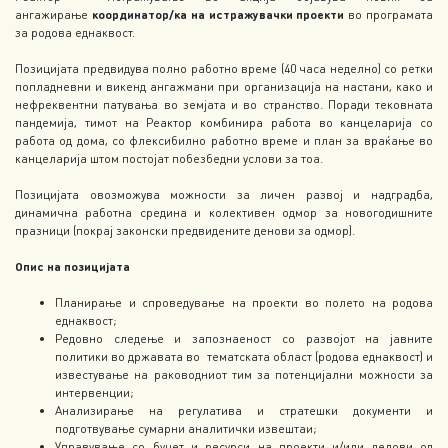
ангажирање
координатор/ка на
истражувачки
проект
и
во програмата
за родова еднаквост.
Позицијата предвидува полно работно време (40 часа неделно) со ретки
попладневни и викенд ангажмани при организација на настани, како и
нефреквентни патувања во земјата и во странство. Поради тековната
пандемија, тимот на Реактор комбинира работа во канцеларија со
работа од дома, со флексибилно работно време и план за враќање во
канцеларија штом постојат побезбедни услови за тоа.
Позицијата овозможува можности за личен развој и надградба,
динамична работна средина и колективен одмор за новогодишните
празници (покрај законски предвидените денови за одмор).
Oпис на позицијата
Планирање и спроведување на проекти во полето на родова
еднаквост;
Редовно следење и запознаеност со развојот на јавните
политики во државата во тематската област (родова еднаквост) и
известување на раководниот тим за потенцијални можности за
интервенции;
Анализирање на регулатива и стратешки документи и
подготвување сумарни аналитички извештаи;
Управување со буџет и ресурси на проекти и/или делови од