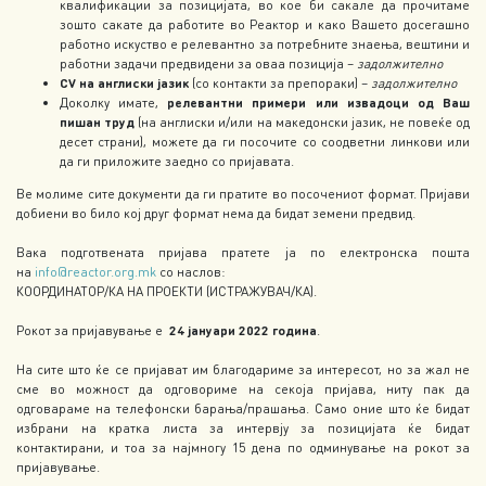
квалификации за позицијата, во кое би сакале да прочитаме
зошто сакате да работите во Реактор и како Вашето досегашно
работно искуство е релевантно за потребните знаења, вештини и
работни задачи предвидени за оваа позиција –
задолжително
CV на англиски јазик
(со контакти за препораки) –
задолжително
Доколку имате,
релевантни
примери или извадоци од Ваш
пишан труд
(на англиски и/или на македонски јазик, не повеќе од
десет страни), можете да ги посочите со соодветни линкови или
да ги приложите заедно со пријавата.
Ве молиме сите документи да ги пратите во посочениот формат. Пријави
добиени во било кој друг формат нема да бидат земени предвид.
Вака подготвената пријава пратете ја по електронска пошта
на
info@reactor.org.mk
со наслов:
КООРДИНАТОР/КА НА ПРОЕКТИ (ИСТРАЖУВАЧ/КА).
Рокот за пријавување е
2
4
јануари 202
2 година
.
На сите што ќе се пријават им благодариме за интересот, но за жал не
сме во можност да одговориме на секоја пријава, ниту пак да
одговараме на телефонски барања/прашања. Само оние што ќе бидат
избрани на кратка листа за интервју за позицијата ќе бидат
контактирани, и тоа за најмногу 15 дена по одминување на рокот за
пријавување.