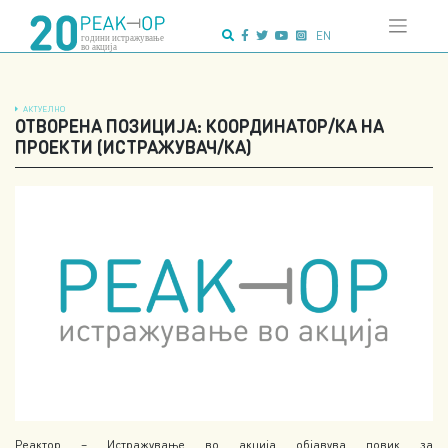
Напредно
Skip
пребарување:
to
EN
content
АКТУЕЛНО
ОТВОРЕНА ПОЗИЦИЈА: КООРДИНАТОР/КА НА
ПРОЕКТИ (ИСТРАЖУВАЧ/КА)
Реактор – Истражување во акција објавува повик за