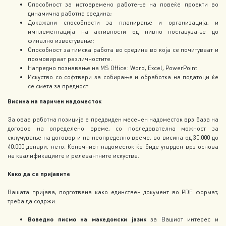
Способност за истовремено работење на повеќе проекти во
динамична работна средина;
Докажани способности за планирање и организација, и
имплементација на активности од нивно поставување до
финално известување;
Способност за тимска работа во средина во која се почитуваат и
промовираат различностите.
Напредно познавање на MS Office: Word, Excel, PowerPoint
Искуство со софтвери за собирање и обработка на податоци ќе
се смета за предност
Висина на паричен надоместок
За оваа работна позиција е предвиден месечен надоместок врз база на
договор на определено време, со последователна можност за
склучување на договор и на неопределно време, во висина од 30.000 до
40.000 денари, нето. Конечниот надоместок ќе биде утврден врз основа
на квалификациите и релевантните искуства.
Како да се пријавите
Вашата пријава, подготвена како единствен документ во PDF формат,
треба да содржи:
Воведно писмо на македонски јазик
за Вашиот интерес и