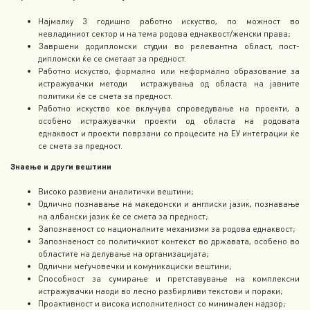
Најмалку 3 годишно работно искуство, по можност во
невладиниот сектор и на тема родова еднаквост/женски права;
Завршени додипломски студии во релевантна област, пост-
дипломски ќе се сметаат за предност.
Работно искуство, формално или неформално образование за
истражувачки методи истражувања од областа на јавните
политики ќе се смета за предност.
Работно искуство кое вклучува спроведување на проекти, а
особено истражувачки проекти од областа на родовата
еднаквост и проекти поврзани со процесите на ЕУ интеграции ќе
се смета за предност.
Знаење и други вештини
Високо развиени аналитички вештини;
Одлично познавање на македонски и англиски јазик, познавање
на албански јазик ќе се смета за предност;
Запознаеност со националните механизми за родова еднаквост;
Запознаеност со политичкиот контекст во државата, особено во
областите на делување на организацијата;
Одлични меѓучовечки и комуникациски вештини;
Способност за сумирање и претставување на комплексни
истражувачки наоди во лесно разбирливи текстови и пораки;
Проактивност и висока исполнителност со минимален надзор;