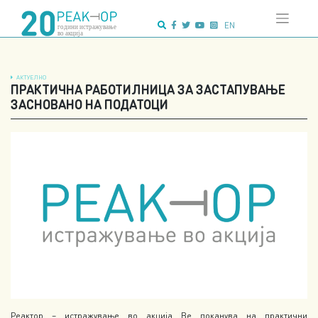
Напредно
Skip
пребарување:
to
EN
content
АКТУЕЛНО
ПРАКТИЧНА РАБОТИЛНИЦА ЗА ЗАСТАПУВАЊЕ
ЗАСНОВАНО НА ПОДАТОЦИ
Реактор – истражување во акција Ве поканува на практични