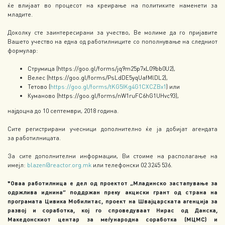
ќе влијаат во процесот на креирање на политиките наменети за
младите.
Доколку сте заинтересирани за учество, Ве молиме да го пријавите
Вашето учество на една од работилниците со пополнување на следниот
формулар:
Струмица (https://goo.gl/forms/jq9m25p7xL09bb0U2),
Велес (https://goo.gl/forms/PsLdDE5yqUafMlDL2),
Тетово (
https://goo.gl/forms/tKG5IKg4G1CXCZBx1
) или
Куманово (https://goo.gl/forms/nW1ruFC6hG1UHvc93),
најдоцна до 10 септември, 2018 година.
Сите регистрирани учесници дополнително ќе ја добијат агендата
за работилницата.
За сите дополнителни информации, Ви стоиме на располагање на
имејл:
blazen@reactor.org.mk
или телефонски 02 3245 536.
*Оваа работилница е дел од проектот „Младинско застапување за
одржлива иднина“
поддржан преку акциски грант од страна на
програмата Цивика Мобилитас, проект на Швајцарската агенција за
развој и соработка, кој го спроведуваат Нирас од Данска,
Македонскиот центар за меѓународна соработка (МЦМС) и