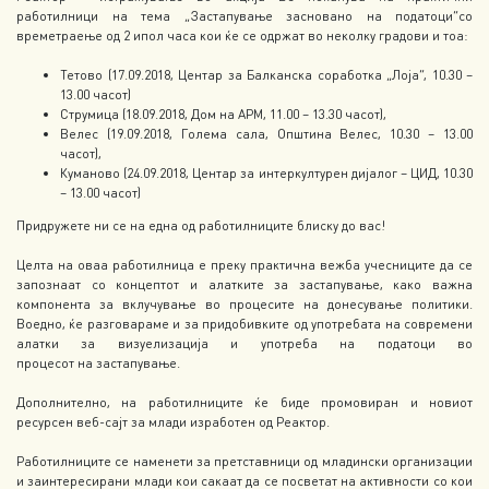
работилници на тема „Застапување засновано на податоци“со
времетраење од 2 ипол часа кои ќе се одржат во неколку градови и тоа:
Тетово (17.09.2018, Центар за Балканска соработка „Лоја“, 10.30 –
13.00 часот)
Струмица (18.09.2018, Дом на АРМ, 11.00 – 13.30 часот),
Велес (19.09.2018, Голема сала, Општина Велес, 10.30 – 13.00
часот),
Куманово (24.09.2018, Центар за интеркултурен дијалог – ЦИД, 10.30
– 13.00 часот)
Придружете ни се на една од работилниците блиску до вас!
Целта на оваа работилница е преку практична вежба учесниците да се
запознаат со концептот и алатките за застапување, како важна
компонента за вклучување во процесите на донесување политики.
Воедно, ќе разговараме и за придобивките од употребата на современи
алатки за визуелизација и употреба на податоци во
процесот на застапување.
Дополнително, на работилниците ќе биде промовиран и новиот
ресурсен веб-сајт за млади изработен од Реактор.
Работилниците се наменети за претставници од младински организации
и заинтересирани млади кои сакаат да се посветат на активности со кои