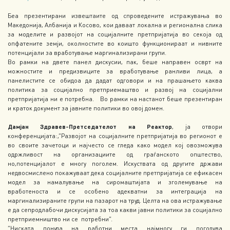
Беа презентирани извештаите од спроведените истражувања во
Македонија, Албанија и Косово, кои даваат локална и регионална слика
за моделите и развојот на социјалните претпријатија во секоја од
опфатените земји, околностите во коишто функционираат и нивните
потенцијали за вработување маргинализирани групи.
Во рамки на двете панел дискусии, пак, беше направен осврт на
можностите и предизвиците за вработување ранливи лица, а
панелистите се обидоа да дадат одговори и на прашањето каква
политика за социјално претприемаштво и развој на социјални
претпријатија ни е потребна. Во рамки на настанот беше презентиран
и краток документ за јавните политики во овој домен.
Дамјан Здравев-Претседателот на Реактор
, ја отвори
конференцијата:,”Развојот на социјалните претпријатија во регионот е
во своите зачетоци и најчесто се гледа како модел кој овозможува
одржливост на организациите од граѓанското општество,
но,потенцијалот е многу поголем. Искуствата од другите држави
недвосмислено покажуваат дека социјалните претпријатија се ефикасен
модел за намалување на сиромаштијата и зголемување на
вработеноста и се особено адекватни за интеграција на
маргинализираните групи на пазарот на труд. Целта на ова истражување
е да сепродлабочи дискусијата за тоа какви јавни политики за социјално
претприемништво ни се потребни”.
“Ниската понуда на работни места најмногу ги погодува