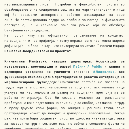
маргинализираните лица. Потребен е флексибилен пристап во
обезбедувањето на социјалната заштита на маргинализираните лица
кој ќе овозможи истовремено работно ангажирање на овие
лица.
Не постои доволна поддршка, особено во поглед на фискалното
олеснување, но и креирање законска рамка која ќе обезбеди
бенефиции како поддршка..
Не постои ниту пак официјално препознавање на концептот
на социјалните претпријатија, и токму поради тоа е неопходна широка
дефиниција на база на клучните критериуми за истите. “-посочи
Марија
Башевска-Координаторка на проектот.
Климентина Илијевски, извршна директорка, Асоцијација за
истражување, комуникации и развој
Паблик / Public
и главна и
одговорна уредничка на уличното списание
#Лицевлице
, кое
функционира како социјално претпријатие за работна интеграција на
маргинализирани групи
додаде:“Фактичката состојба на пазарот на
трудот која е апсолутно неповолна за социјално исклучените лица
укажува на неопходноста за развој на социјални претпријатија за
работна интеграција. Ова би создало можност за транзициони
вработувања како подготовка на овие лица за слободниот пазар на труд,
а преку другите свои форми, за конкретни ранливи групи, овие
претпријатија можат да понудат и дологрочни вработувања. Секоја
ранлива група бара соодветен приод во однос на нивната подготовка
за пазарот на труд и согласно тоа, потребна е соодветна форма на
социјално претпријатие за работна интеграција – транзиционо