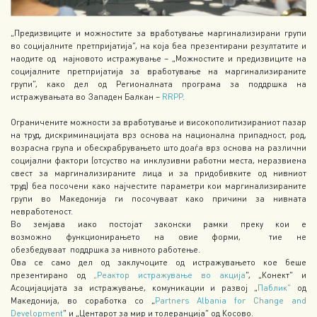
„Предизвиците и можностите за вработување маргинализирани групи
во социјалните претпријатија“, на која беа презентирани резултатите и
наодите од најновото истражување – „Можностите и предизвиците на
социјалните претпријатија за вработување на маргинализираните
групи“, како дел од Регионалната програма за поддршка на
истражувањата во Западен Балкан –
RRPP
.
Ограничените можности за вработување и високополитизираниот пазар
на труд, дискриминацијата врз основа на национална припадност, род,
возрасна група и обесхрабрувањето што доаѓа врз основа на различни
социјални фактори (отсуство на инклузивни работни места, неразвиена
свест за маргинализираните лица и за придобивките од нивниот
труд) беа посочени како најчестите параметри кои маргинализираните
групи во Македонија ги посочуваат како причини за нивната
невработеност.
Во земјава иако постојат законски рамки преку кои е
возможно функционирањето на овие форми, тие не
обезбедуваат поддршка за нивното работење.
Ова се само дел од заклучоците од истражувањето кое беше
презентирано од
„Реактор истражување во акција
“, „Конект“ и
Асоцијацијата за истражување, комуникации и развој „
Паблик“
од
Македонија, во соработка со „
Partners Albania for Change and
Development
“ и „Центарот за мир и толеранција“ од Косово.