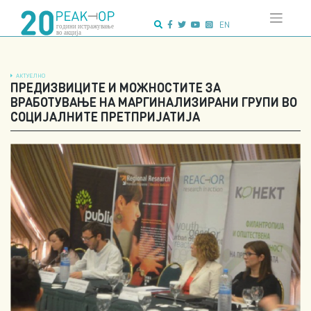
Напредно
Skip
пребарување:
to
EN
content
АКТУЕЛНО
ПРЕДИЗВИЦИТЕ И МОЖНОСТИТЕ ЗА
ВРАБОТУВАЊЕ НА МАРГИНАЛИЗИРАНИ ГРУПИ ВО
СОЦИЈАЛНИТЕ ПРЕТПРИЈАТИЈА