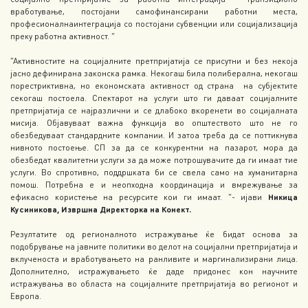
вработување, постојани самофинансирани работни места,
професионалнаинтеграција со постојани субвенции или социјализација
преку работна активност. “
“Активностите на социјалните претпријатија се присутни и без некоја
јасно дефинирана законска рамка. Некогаш била полиберална, некогаш
порестриктивна, но економската активност од страна на субјектите
секогаш постоела. Спектарот на услуги што ги даваат социјалните
претпријатија се најразлични и се длабоко вкоренети во социјалната
мисија. Објавуваат важна функција во општеството што не го
обезбедуваат стандардните компании. И затоа треба да се поттикнува
нивното постоење. СП за да се конкурентни на пазарот, мора да
обезбедат квалитетни услуги за да може потрошувачите да ги имаат тие
услуги. Во спротивно, поддршката би се свела само на хуманитарна
помош. Потребна е и неопходна координација и вмрежување за
ефикасно користење на ресурсите кои ги имаат. “- ијави
Никица
Кусиникова, Извршна Директорка на Конект.
Резултатите од регионалното истражување ќе бидат основа за
подобрување на јавните политики во делот на социјални претпријатија и
вклученоста и вработувањето на ранливите и маргинализирани лица.
Дополнително, истражувањето ќе даде придонес кон научните
истражувања во областа на социјалните претпријатија во регионот и
Европа.