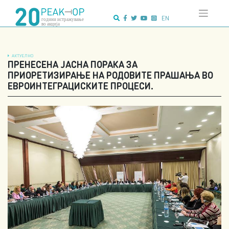
Напредно
Skip
пребарување:
to
EN
content
АКТУЕЛНО
ПРЕНЕСЕНА ЈАСНА ПОРАКА ЗА
ПРИОРЕТИЗИРАЊЕ НА РОДОВИТЕ ПРАШАЊА ВО
ЕВРОИНТЕГРАЦИСКИТЕ ПРОЦЕСИ.