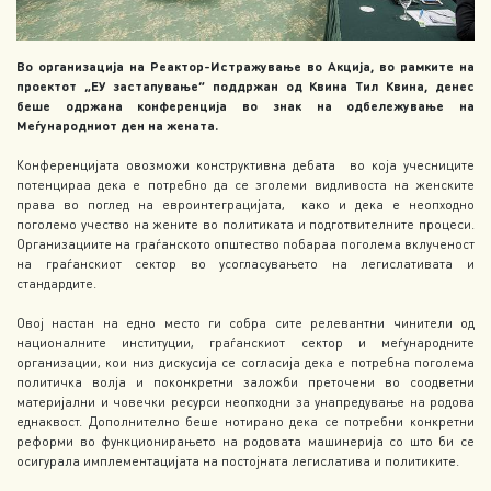
Во организација на Реактор-Истражување во Акција, во рамките на
проектот „ЕУ застапување“ поддржан од Квина Тил Квина, денес
беше одржана конференција во знак на одбележување на
Меѓународниот ден на жената.
Конференцијата овозможи конструктивна дебата во која учесниците
потенцираа дека е потребно да се зголеми видливоста на женските
права во поглед на евроинтеграцијата, како и дека е неопходно
поголемо учество на жените во политиката и подготвителните процеси.
Организациите на граѓанското општество побараа поголема вклученост
на граѓанскиот сектор во усогласувањето на легислативата и
стандардите.
Овој настан на едно место ги собра сите релевантни чинители од
националните институции, граѓанскиот сектор и меѓународните
организации, кои низ дискусија се согласија дека е потребна поголема
политичка волја и поконкретни заложби преточени во соодветни
материјални и човечки ресурси неопходни за унапредување на родова
еднаквост. Дополнително беше нотирано дека се потребни конкретни
реформи во функционирањето на родовата машинерија со што би се
осигурала имплементацијата на постојната легислатива и политиките.