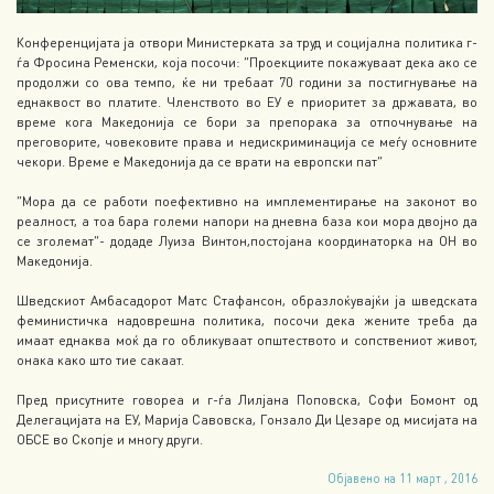
Конференцијата ја отвори Министерката за труд и социјална политика г-
ѓа Фросина Ременски, која посочи: “Проекциите покажуваат дека ако се
продолжи со ова темпо, ќе ни требаат 70 години за постигнување на
еднаквост во платите. Членството во ЕУ е приоритет за државата, во
време кога Македонија се бори за препорака за отпочнување на
преговорите, човековите права и недискриминација се меѓу основните
чекори. Време е Македонија да се врати на европски пат”
“Мора да се работи поефективно на имплементирање на законот во
реалност, а тоа бара големи напори на дневна база кои мора двојно да
се зголемат”- додаде Луиза Винтон,постојана координаторка на ОН во
Македонија.
Шведскиот Амбасадорот Матс Стафансон, образлоќувајќи ја шведската
феминистичка надоврешна политика, посочи дека жените треба да
имаат еднаква моќ да го обликуваат општеството и сопствениот живот,
онака како што тие сакаат.
Пред присутните говореа и г-ѓа Лилјана Поповска, Софи Бомонт од
Делегацијата на ЕУ, Марија Савовска, Гонзало Ди Цезаре од мисијата на
ОБСЕ во Скопје и многу други.
Објавено на 11 март , 2016