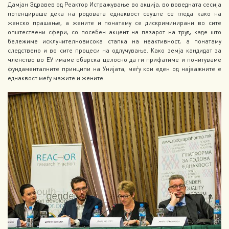
Дамјан Здравев од Реактор Истражување во акција, во воведната сесија
потенцираше дека на родовата еднаквост сеуште се гледа како на
женско прашање, а жените и понатаму се дискриминирани во сите
општествени сфери, со посебен акцент на пазарот на труд, каде што
бележиме исклучителновисока стапка на неактивност, а понатаму
следствено и во сите процеси на одлучување. Како земја кандидат за
членство во ЕУ имаме обврска целосно да ги прифатиме и почитуваме
фундаменталните принципи на Унијата, меѓу кои еден од најважните е
еднаквост меѓу мажите и жените.