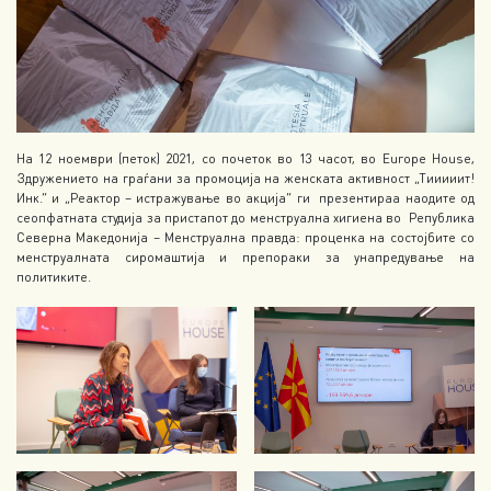
На 12 ноември (петок) 2021, со почеток во 13 часот, во Europe House,
Здружението на граѓани за промоција на женската активност „Тииииит!
Инк.“ и „Реактор – истражување во акција“ ги презентираа наодите од
сеопфатната студија за пристапот до менструална хигиена во Република
Северна Македонија – Менструална правда: проценка на состојбите со
менструалната сиромаштија и препораки за унапредување на
политиките.