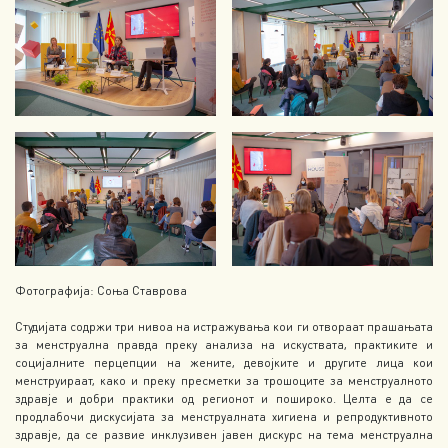
Фотографија: Соња Ставрова
Студијата содржи три нивоа на истражувања кои ги отвораат прашањата
за менструална правда преку анализа на искуствата, практиките и
социјалните перцепции на жените, девојките и другите лица кои
менструираат, како и преку пресметки за трошоците за менструалното
здравје и добри практики од регионот и пошироко. Целта е да се
продлабочи дискусијата за менструалната хигиена и репродуктивното
здравје, да се развие инклузивен јавен дискурс на тема менструална