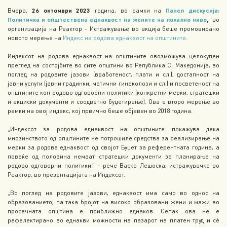
Вчера,
26 октомври 2023
година, во рамки на
Панел дискусија:
Политичка и општествена еднаквост на жените на локално ниво
,
во
организација на Реактор – Истражување во акција беше промовирано
новото мерење на
Индекс на родова еднаквост на општините
.
Индексот на родова еднаквост на општините овозможува целокупен
преглед на состојбите во сите општини во Република С. Македонија, во
поглед на родовите јазови (вработеност, плати и сл.), достапност на
јавни услуги (јавни градинки, матични гинеколози и сл.) и посветеност на
општините кон родово одговорни политики (конкретни мерки, стратешки
и акциски документи и соодветно буџетирање). Ова е второ мерење во
рамки на овој индекс, кој првично беше објавен во 2018 година.
„Индексот за родова еднаквост на општините покажува дека
мнозинството од општините не потрошиле средства за реализирање на
мерки за родова еднаквост од својот Буџет за референтната година, а
повеќе од половина немаат стратешки документи за планирање на
родово одговорни политики.“ – рече Васка Лешоска, истражувачка во
Реактор, во презентацијата на Индексот.
„Во поглед на родовите јазови, еднаквост има само во однос на
образованието, па така бројот на високо образовани жени и мажи во
просечната општина е приближно еднаков. Сепак ова не е
рефелектирано во еднакви можности на пазарот на платен труд и сѐ