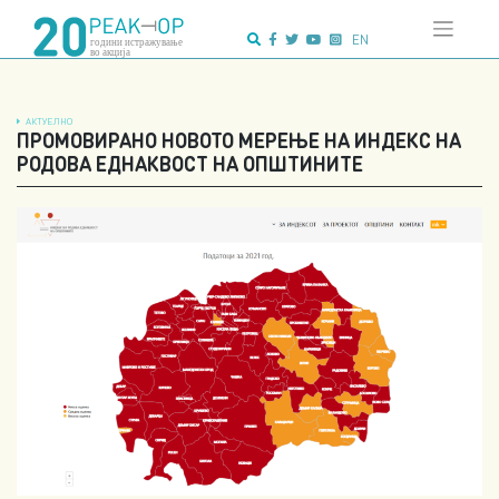
Напредно
Skip
пребарување:
to
EN
content
АКТУЕЛНО
ПРОМОВИРАНО НОВОТО МЕРЕЊЕ НА ИНДЕКС НА
РОДОВА ЕДНАКВОСТ НА ОПШТИНИТЕ