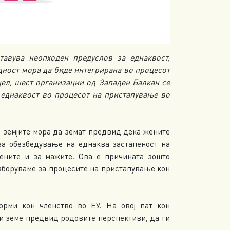
тавува неопходен предуслов за еднаквост,
едност мора да биде интегрирана во процесот
цел, шест организации од Западен Балкан се
 еднаквост во процесот на пристапување во
, земјите мора да земат предвид дека жените
 за обезбедување на еднаква застапеност на
ените и за мажите. Ова е причината зошто
 зборуваме за процесите на пристапување кон
орми кон членство во ЕУ. На овој пат кон
и земе предвид родовите перспективи, да ги