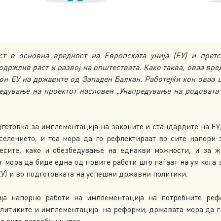
ст е основна вредност на Европската унија (ЕУ) и претс
одржлив раст и развој на општествата. Како таква, оваа вр
он ЕУ на државите од Западен Балкан. Работејќи кон оваа 
едување на проектот насловен „Унапредување на родовата
готовка за имплементација на законите и стандардите на ЕУ
селението, и тоа мора да го рефлектираат во сите напори
есите, како и обезбедување на еднакви можности, и за ж
 мора да биде една од првите работи што паѓаат на ум кога
ЕУ) и во подготовката на успешни државни политики.
ја напорно работи на имплементација на потребните реф
литиките и имплементација на реформи, државата мора да г
а сите потребни нивоа.