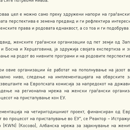
оваа цел е можно само преку здружени напори на граѓанскит
ата перспектива е земена предвид и ги рефлектира интереси
нските права и родовата еднаквост, а со тоа и ги подобрува 
едвид, женските граѓански организации од пет земји од Зап
 и Босна и Херцеговина, ја здружија својата експертиза и
вање на родот во нивните програми и на родовите перспектив
и овие организации ќе работат на пополнување на јазот 
нално ниво, следење на имплементацијата на обврските з
вештаите на Европската комисија за напредокот на држави
радење на регионална мрежа на женски граѓански организ
цесот на пристапување кон ЕУ.
ментација на четиригодишниот проект, финансиран од Евро
т во процесот на пристапување во ЕУ“, се Реактор – Истраж
 (KWN) (Косово), Албанска мрежа за зајакнување на женит