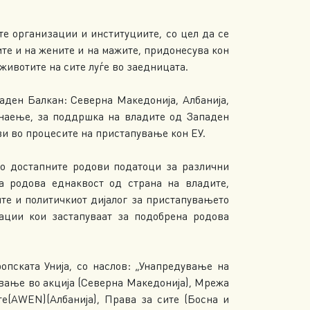
е организации и институциите, со цел да се
те и на жените и на мажите, придонесува кон
животите на сите луѓе во заедницата.
аден Балкан: Северна Македонија, Албанија,
 знаење, за поддршка на владите од Западен
и во процесите на пристапување кон ЕУ.
во достапните родови податоци за различни
а родова еднаквост од страна на владите,
те и политичкиот дијалог за пристапувањето
ации кои застапуваат за подобрена родова
пската Унија, со наслов: „Унапредување на
ување во акција (Северна Македонија), Мрежа
е(AWEN)(Албанија), Права за сите (Босна и