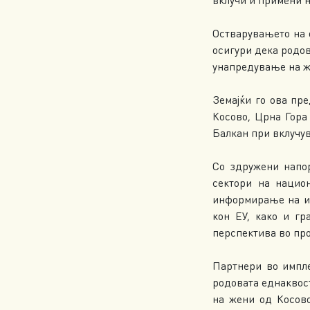
Остварувањето на 
осигури дека родов
унапредување на же
Земајќи го ова пр
Косово, Црна Гора
Балкан при вклучу
Со здружени напор
сектори на нацио
информирање на из
кон ЕУ, како и г
перспектива во про
Партнери во импле
родовата еднаквос
на жени од Косово