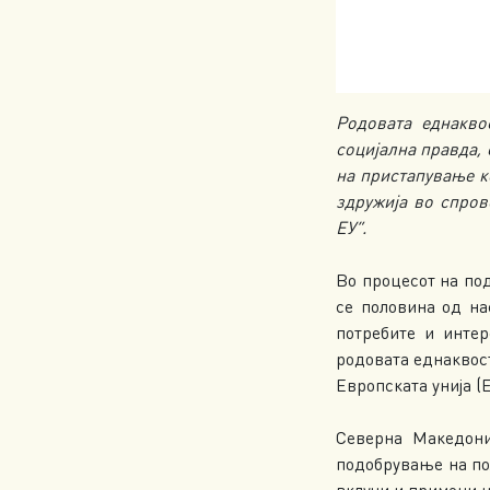
Родовата еднакво
социјална правда, 
на пристапување к
здружија во спров
ЕУ”.
Во процесот на под
се половина од на
потребите и интер
родовата еднаквост
Европската унија (
Северна Македони
подобрување на по
вклучи и примени н