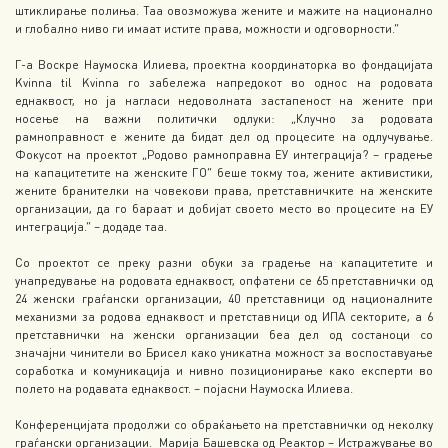
штиклирање полиња. Таа овозможува жените и мажите на национално
и глобално ниво ги имаат истите права, можности и одговорности.“
Г-а Воскре Наумоска Илиева, проектна координаторка во фондацијата
Kvinna til Kvinna го забележа напредокот во однос на родовата
еднаквост, но ја нагласи недоволната застапеност на жените при
носење на важни политички одлуки: „Клучно за родовата
рамноправност е жените да бидат дел од процесите на одлучување.
Фокусот на проектот „Родово рамноправна ЕУ интеграција? – градење
на капацитетите на женските ГО” беше токму тоа, жените активистики,
жените бранителки на човекови права, претставничките на женските
организации, да го бараат и добијат своето место во процесите на ЕУ
интеграција.“ – додаде таа.
Со проектот се преку разни обуки за градење на капацитетите и
унапредување на родовата еднаквост, опфатени се 65 претставнички од
24 женски граѓански организации, 40 претставници од националните
механизми за родова еднаквост и претставници од ИПА секторите, а 6
претставнички на женски организации беа дел од состаноци со
значајни чинители во Брисел како уникатна можност за воспоставуање
соработка и комуникација и нивно позиционирање како експерти во
полето на родавата еднаквост. – појасни Наумоска Илиева.
Конференцијата продолжи со обраќањето на претставнички од неколку
граѓански организации. Марија Башевска од Реактор – Истражување во