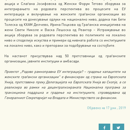
акција и Слаѓана Јосифовска од Женски Форум Тетово зборуваа за
интегрирањето на родовата перспектива во процесите на ЕУ
интеграција и вклучување на женските граѓански организации во
процесите на донесување одлуки на национално ниво, додека пак Бети
Толеска од КХАМ Делчево, Ирина Поцкова од Граѓанска иницијатива на
жени Свети Николе и Васка Лешоска од Реактор – Истражување во
акција зборуваа за родовата перспектива во политиките на локално
ниво и споделија искуства и примери од нивната работа со институциите
на локално ниво, како и препораки за подобрување на состојбите.
На настанот присуствуваа над 50 претставници од граѓанските
организации, јавните институции и амбасади.
Проектот „Родово рамноправна ЕУ интеграција? – градење капацитети на
женските граѓански организации“ е финансиран од страна на Европската
Унија, претставена преку Делегацијата на Европската Унија во Скопје, а се
реализира во рамки на децентрализираната Национална програма за
транзициона поддршка и градење на институциите, спроведувана од
Генералниот Секретаријат на Владата и Министерството за финансии.
Објавено на 17 јуни , 2019