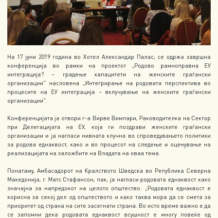
На 17 јуни 2019 година во Хотел Александар Палас, се одржа завршна
конференција во рамки на проектот „Родово рамноправна ЕУ
интеграција? – градење капацитети на женските граѓански
организации“ насловена „Интегрирање на родовата перспектива во
процесите на ЕУ интеграција – вклучување на женските граѓански
организации“.
Конференцијата ја отвори г-а Вирве Вимпари, Раководителка на Сектор
при Делегацијата на ЕУ, која ги поздрави женските граѓански
организации и ја нагласи нивната клучна во спроведувањето политики
за родова еднаквост, како и во процесот на следење и оценување на
реализацијата на заложбите на Владата на оваа тема.
Понатаму, Амбасадорот на Кралството Шведска во Република Северна
Македонија, г. Матс Стафансон, пак, ја нагласи родовата еднаквост како
значајна за напредокот на целото општество: „Родовата еднаквост е
корисна за секој дел од општеството и како таква мора да се смета за
приоритет од страна на сите засегнати страна. Во исто време важно е да
се запомни дека родовата еднаквост всушност е многу повеќе од