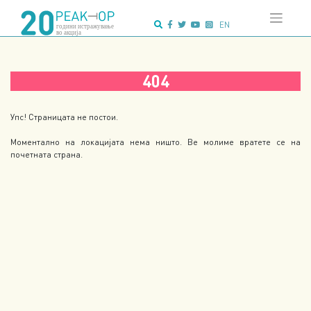
Напредно
Skip
пребарување:
to
EN
content
404
Упс! Страницата не постои.
Моментално на локацијата нема ништо. Ве молиме вратете се на
почетната страна.