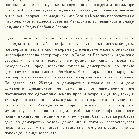
претставник, без запазување на службените процедури и норми, при
што во изборот учествуваа младински организации што немаат никакви
активности поврзани со млади, пишува Блажен Малески, претседател на
Националниот младински совет на Македонија, во младинската онлајн
колумна на Радио Слободна Европа.
Една од познатите и често користени македонски поговорки е
„наведната глава сабја не ја сече“, притоа напоменувајќи дека
поговорката ги влече своите корења уште од времето кога отоманската
империја владеела со територијата на Балканот. Два различни државно
уредувачки системи подоцна, стигнуваме до една епизода на
македонскиот народ наречена суверена демократска (по своите
државнички карактеристики) Република Македонија, при што народната
поговорка е актуелна и користена како во времето на своето креирање.
Во досегашната 25-годишна демократска историја се чини дека
државните функционери не само што се единствените чие
противзаконско одлучување немало правни разрешници, туку токму и
тие најчесто успеваат да ги казнуваат оние што ја кажуваат вистината.
Па така низ таа 25-годишна историја на независност и демократија
имаме случаи каде што народните избраници си кројат сопствени
правила коишто ни тие самите не ги почитуваат, без притоа да разберат
дека во демократски услови државните институции воспоставуваат
правила за да им припаѓаат на граѓаните, токму за главата никогаш
повеќе да не биде наведната.