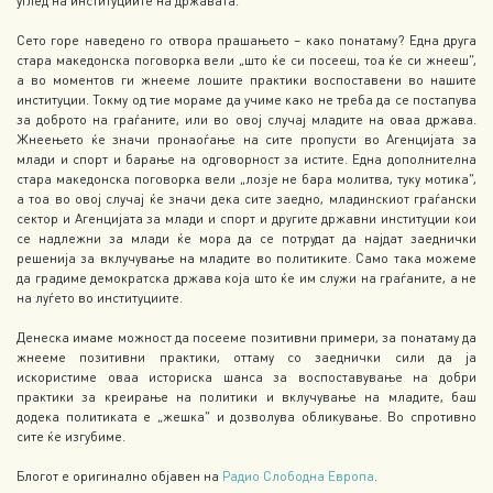
углед на институциите на државата.
Сето горе наведено го отвора прашањето – како понатаму? Една друга
стара македонска поговорка вели „што ќе си посееш, тоа ќе си жнееш“,
а во моментов ги жнееме лошите практики воспоставени во нашите
институции. Токму од тие мораме да учиме како не треба да се постапува
за доброто на граѓаните, или во овој случај младите на оваа држава.
Жнеењето ќе значи пронаоѓање на сите пропусти во Агенцијата за
млади и спорт и барање на одговорност за истите. Една дополнителна
стара македонска поговорка вели „лозје не бара молитва, туку мотика“,
а тоа во овој случај ќе значи дека сите заедно, младинскиот граѓански
сектор и Агенцијата за млади и спорт и другите државни институции кои
се надлежни за млади ќе мора да се потрудат да најдат заеднички
решенија за вклучување на младите во политиките. Само така можеме
да градиме демократска држава која што ќе им служи на граѓаните, а не
на луѓето во институциите.
Денеска имаме можност да посееме позитивни примери, за понатаму да
жнееме позитивни практики, оттаму со заеднички сили да ја
искористиме оваа историска шанса за воспоставување на добри
практики за креирање на политики и вклучување на младите, баш
додека политиката е „жешка“ и дозволува обликување. Во спротивно
сите ќе изгубиме.
Блогот е оригинално објавен на
Радио Слободна Европа
.