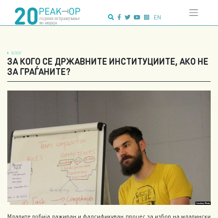
Напредно
Skip
пребарување:
to
EN
content
БЛОГ
ЗА КОГО СЕ ДРЖАВНИТЕ ИНСТИТУЦИИТЕ, АКО НЕ
ЗА ГРАЃАНИТЕ?
Младите добија лажиран и фалсификуван процес за избор на младински