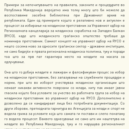
Примери за непочитувањето на правилата, законите и процедурите во
Република Македонија веројатно има толку многу што би можеле да
воспоставиме засебна библиотека при Државниот архив на
републиката. Еден од примерите којшто е релативно нов и актуелен е
процесот за избирање на младински претставник за Управниот одбор на
Регионалната канцеларија за младинска соработка на Западен Балкан
(RYCO), каде што младинското граѓанско општество требаше да
номинира претставник. Самиот концепт на управниот одбор на RYCO е
нешто сосема ново за односите граѓански сектор – државни институции,
не само бидејќи е првата регионална младинска политика, туку и поради
тоа што за прв пат гарантира место на младите на масата за
одлучување.
Она што го добија младите е лажиран и фалсификуван процес за избор
на младински претставник, без запазување на службените процедури и
норми, при што во изборот учествуваа младински организации што
немаат никакви активности поврзани со млади, ниту пак имаат јавни
гласила којшто беа условите за учество во работната група за избор на
младински претставник во управниот одбор на RYCO. Дополнително е
дозволено да се кандидираат лица без потребната документација. Со
други зборови, претходната гарнитура во Агенцијата за млади и спорт не
водела грижа за условите која што самата ги постави и слепо понатаму
го водела процесот. Ваквото однесување не само што им наштетува на
младите во Република Македонија, туку и го нарушува регионалниот