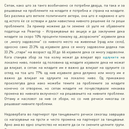
Сепак, како што за танго вообичаено се потребни двајца, па така и за
решавање на проблемите на младите е потребна и страна на младите.
Без разлика што ветиле политичките актери, она што е најважно е што
од истото ќе се оствари и дали навистина нивното решение ќе ги реши
проблемите. За пример можеме да ги земеме сè уште не објавените
податоци на Реактор – Истражување во акција и да заклучиме дека
младите за скоро 10% проценти помалку од „возрасните“ изјавиле дека
се „многу задоволни“ со нивното место на живеење (град или село),
односно само 23.3% од изјавиле дека се многу задоволни додека пак
33.2% „стари“ на возраст од 30 до 66 изјавиле дека се многу задоволни.
Кога станува збор за тоа колку можат да влијаат врз
одлуките
на
локално ниво, повеќе од половина од младите изјавиле дека не можат
да влијаат, а сепак на младите им е важно да влијаат на одлуките со
оглед на тоа што 77% од нив изјавиле дека делумно или многу им е
важно да влијаат на одлуките на локално ниво. Од прикажано
произлегува дека иако можеби темите за проблемите за младите
конечно се отворени, но сепак младите не почувствувале некаква
промена во нивната вклученост на решавањето на нивните проблеми.
Оттаму и насловот за нив се збори, но со нив речиси никогаш се
решаваат нивните проблеми.
Недовербата во партнерот при танцувањето речиси секогаш завршува
со нагазување на прсти и често промена на партнерот за танцување.
Арно ама во едно општество не можете да си ги смените целните групи.