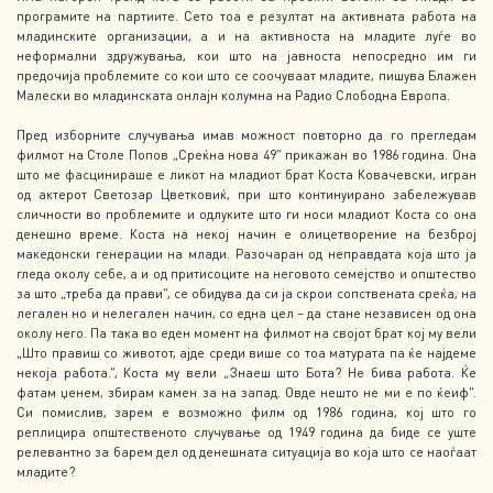
програмите на партиите. Сето тоа е резултат на активната работа на
младинските организации, а и на активноста на младите луѓе во
неформални здружувања, кои што на јавноста непосредно им ги
предочија проблемите со кои што се соочуваат младите, пишува Блажен
Малески во младинската онлајн колумна на Радио Слободна Европа.
Пред изборните случувања имав можност повторно да го прегледам
филмот на Столе Попов „Среќна нова 49“ прикажан во 1986 година. Она
што ме фасцинираше е ликот на младиот брат Коста Ковачевски, игран
од актерот Светозар Цветковиќ, при што континуирано забележував
сличности во проблемите и одлуките што ги носи младиот Коста со она
денешно време. Коста на некој начин е олицетворение на безброј
македонски генерации на млади. Разочаран од неправдата која што ја
гледа околу себе, а и од притисоците на неговото семејство и општество
за што „треба да прави“, се обидува да си ја скрои сопствената среќа, на
легален но и нелегален начин, со една цел – да стане независен од она
околу него. Па така во еден момент на филмот на својот брат кој му вели
„Што правиш со животот, ајде среди више со тоа матурата па ќе најдеме
некоја работа.“, Коста му вели „Знаеш што Бота? Не бива работа. Ќе
фатам џенем, збирам камен за на запад. Овде нешто не ми е по ќеиф“.
Си помислив, зарем е возможно филм од 1986 година, кој што го
реплицира општественото случување од 1949 година да биде се уште
релевантно за барем дел од денешната ситуација во која што се наоѓаат
младите?