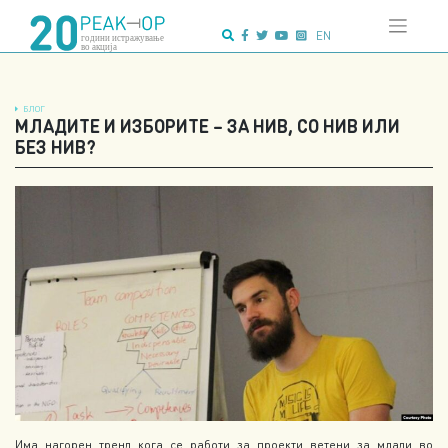
Напредно
Skip
пребарување:
to
EN
content
БЛОГ
МЛАДИТЕ И ИЗБОРИТЕ – ЗА НИВ, СО НИВ ИЛИ
БЕЗ НИВ?
Има нагорен тренд кога се работи за проекти ветени за млади во