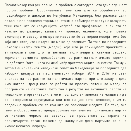
Првиот чекор кон решавање на проблем е согледувањето дека всушност
постои проблем. Вообичаените теми кои што се обработени во
предизборните циклуси во Република Македонија, без разлика дали
локални или парламентарни, константно орбитираат околу неколку исти
теми како што се корупцијата, меѓусебното префрлање на вината за
неуспех во развојот, капитални проекти, економија, уште повеќе
економија и развој, а од време навреме ќе се појави некоја тема без
која што следните циклуси не може да поминат. Па така во последните
неколку циклуси темата „млади“, која што ја сочинуваат проектите и
активностите кои што ги ветуваат политичарите, станува редовно
користен термин на предизборните програми на политичките партии и
на дебатите (тогаш кога ги има) меѓу претставниците на истите. Токму и
затоа Националниот младински совет на Македонија за последните два
изборни циклуса за парламентарни избори (2014 и 2016) направи
анализа на програмите на политичките партии, при што заклучи дека
има нагорен тренд кога се работи за проекти ветени за млади во
програмите на партиите. Сето тоа е резултат на активната работа на
младинските организации, а не и последно активноста на младите луѓе
во неформални здружувања кои што на јавноста непосредно им ги
предочија проблемите со кои што се соочуваат младите. Па така, ако
темите обработени во предизборните кампањи на политичките партии
се некакво мерило за свесност за проблемите од страна на
политичарите, тогаш можеме да заклучиме дека партиите конечно
имаме некаков напредок.