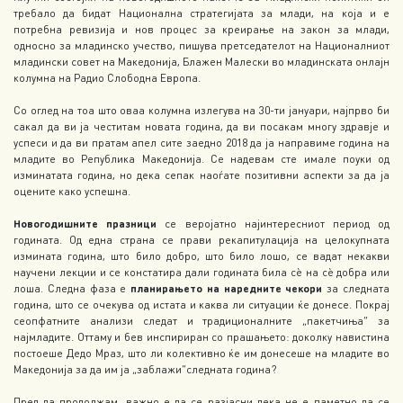
требало да бидат Национална стратегијата за млади, на која и е
потребна ревизија и нов процес за креирање на закон за млади,
односно за младинско учество, пишува претседателот на Националниот
младински совет на Македонија, Блажен Малески во младинската онлајн
колумна на Радио Слободна Европа.
Со оглед на тоа што оваа колумна излегува на 30-ти јануари, најпрво би
сакал да ви ја честитам новата година, да ви посакам многу здравје и
успеси и да ви пратам апел сите заедно 2018 да ја направиме година на
младите во Република Македонија. Се надевам сте имале поуки од
изминатата година, но дека сепак наоѓате позитивни аспекти за да ја
оцените како успешна.
Новогодишните празници
се веројатно најинтересниот период од
годината. Од една страна се прави рекапитулација на целокупната
измината година, што било добро, што било лошо, се вадат некакви
научени лекции и се констатира дали годината била сѐ на сѐ добра или
лоша. Следна фаза е
планирањето на наредните чекори
за следната
година, што се очекува од истата и каква ли ситуации ќе донесе. Покрај
сеопфатните анализи следат и традиционалните „пакетчиња“ за
најмладите. Оттаму и бев инспириран со прашањето: доколку навистина
постоеше Дедо Мраз, што ли колективно ќе им донесеше на младите во
Македонија за да им ја „заблажи“следната година?
Пред да продолжам, важно е да се разјасни дека не е паметно да се