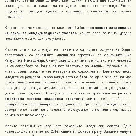
оставено без да биде допрено две години, а после две години да ви
текне дека сепак сакате да го јадете отвореното чоколадо. Второ,
бидејќи во тие две години се променил и контекстот на самата
стратегија.
Второто големо чоколадо во пакетчето би бил
нов процес за креирање
на закон за млади/младинско учество
, којшто пред сѐ би ги уредил
механизмите за младинско учество.
Малите благи во случајот на пакетчето од мојата колумна ќе бидат
претставени со локалните младински стратегии во општините низ
Република Македонија. Онаму каде што ги има, ретко, ако не и никогаш
не се совпаѓаат со Националната стратегија за млади, ниту временски,
ниту според приоритетите наведени во содржината. Нормално, често
младите се радуваат на разновидноста на благите, арно ама, во нашиот
случај неусогласеноста меѓу големото чоколадото и малите благи
доведува до тоа да имаме неефикасни стратегии што доведува до
„колективно труење“. Оттаму е и потребата за креирање на
јасни и
ефективни локални младински стратегии
коишто се совпаѓаат со
приоритетите на ревидираната национална стратегија за млади. Со тоа,
веројатно ќе постигнеме колективно лекување на немилите случувања
со мешање на чоколади.
Малите соленки се всушност локалните младински совети. Едно
новогодишно пакетче во 2014 година ги донесе преку Владина одлука