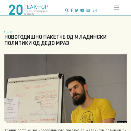
Напредно
Skip
пребарување:
to
EN
content
БЛОГ
НОВОГОДИШНО ПАКЕТЧЕ ОД МЛАДИНСКИ
ПОЛИТИКИ ОД ДЕДО МРАЗ
Клучни состојки на новогодишното пакетче за младински политики би