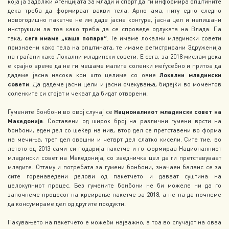
која ја задолжи Агенцијата за млади и спорт да ги информира општините
дека треба да формираат вакви тела. Арно ама, ниту едно следно
новогодишно пакетче не им даде јасна контура, јасна цел и напишани
инструкции за тоа како треба да се спроведе одлуката на Влада. Па
така,
сега имаме „каша попара“
. Те имаме локални младински совети
признаени како тела на општината, те имаме регистрирани Здруженија
на граѓани како Локални младински совети. Е сега, за 2018 мислам дека
е крајно време да не ги мешаме малите соленки меѓусебно и притоа да
дадеме јасна насока кон што целиме со овие
Локални младински
совети
. Да дадеме јасни цели и јасни очекувања, бидејќи во моментов
соленките си стојат и чекаат да бидат отворени.
Гумените бонбони во овој случај се
Националниот младински совет на
Македонија
. Составени од широк број на различни гумени врсти на
бонбони, еден дел со шеќер на нив, втор дел се претставени во форма
на мечиња, трет дел овошни и четврт дел слатко кисели. Сите тие, во
летото од 2013 сами си подарија пакетче и го формираа Националниот
младински совет на Македонија, со заедничка цел да ги претставуваат
младите. Оттаму и потребата за гумени бонбони, значаен баланс се за
сите горенаведени делови од пакетчето и даваат суштина на
целокупниот процес. Без гумените бонбони не би можеле ни да го
започнеме процесот на креирање пакетче за 2018, а не па да почнеме
да консумираме дел од другите продукти.
Пакувањето на пакетчето е можеби најважно, а тоа во случајот на оваа