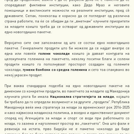
споредуваат фиктивни институции, како Дедо Мраз и неговите
помошници и вистинските можности на реалните институции, пред сѐ
државните. Сепак, понекогаш е корисно да се погледнат од различна
страна работите, па ќе се обидам да ги „вметнам“ клучните приоритети
за младите коишто треба да се остварат од државните институции во
едно новогодишно пакетче.
Веројатно сите сме запознаени од што се состои едно новогодишно
пакетче. Генералните продукти што би можеле да се најдат внатре се
една или повеќе
големи чоколади
коишто ја даваат контурата на
целокупната големина на пакетчето, неколку поситни благи и солени
продукти коишто го пополнуваат просторот создаден од големите
чоколади,
гумени бонбони со средна големина
и сето тоа спакувано во
некој украсен продукт.
При ваква стандардна поделба на едно новогодишно пакетче на
димензии со конкретни продукти, во пакетчето за младите од Македонија
клучната улога би имала
Национална стратегијата за млади
, којашто
би требало да го определи волуменот и за другите „продукти“. Република
Македонија веќе има стратегија за млади за временскиот рок 2016-2025
и како највисока младинска политика, а воедно и единствениот документ
според кој Агенцијата за млади и спорт се води при работењето со
млади, го зазема и најголемиот простор во „пакетчето“. Она што фали е
ревизија на истата, прво бидејќи не е паметно чоколадо да биде