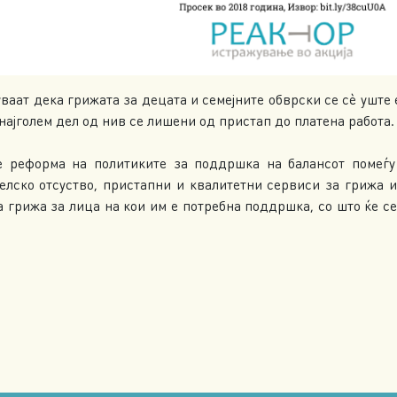
аат дека грижата за децата и семејните обврски се сè уште 
најголем дел од нив се лишени од пристап до платена работа.
е реформа на политиките за поддршка на балансот помеѓу
елско отсуство, пристапни и квалитетни сервиси за грижа
за грижа за лица на кои им е потребна поддршка, со што ќе 