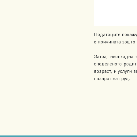
Податоците покажув
е причината зошто 
Затоа, неопходна 
споделеното родит
возраст, и услуги 
пазарот на труд.