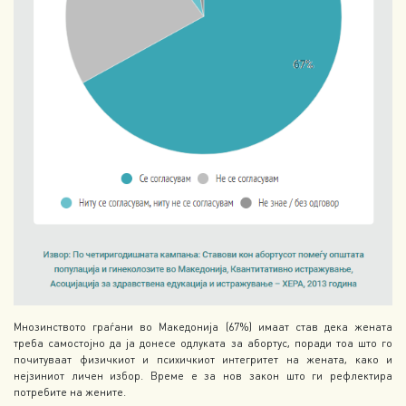
Мнозинството граѓани во Македонија (67%) имаат став дека жената
треба самостојно да ја донесе одлуката за абортус, поради тоа што го
почитуваат физичкиот и психичкиот интегритет на жената, како и
нејзиниот личен избор. Време е за нов закон што ги рефлектира
потребите на жените.