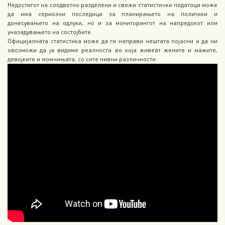
Недостигот на соодветно разделени и свежи статистички податоци може
да има сериозни последици за планирањето на политики и
донесувањето на одлуки, но и за мониторингот на напредокот или
уназадувањето на состојбите.
Официјалната статистика може да ги направи нештата појасни и да ни
овозможи да ја видиме реалноста во која живеат жените и мажите,
девојките и момчињата, со сите нивни различности.