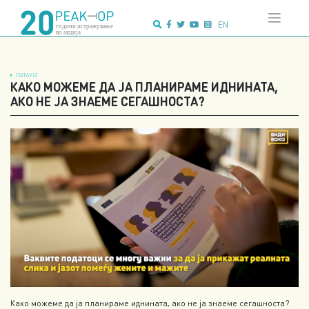
Напредно
Skip
пребарување:
to
EN
content
DATAVIZ
КАКО МОЖЕМЕ ДА ЈА ПЛАНИРАМЕ ИДНИНАТА,
АКО НЕ ЈА ЗНАЕМЕ СЕГАШНОСТА?
Како можеме да ја планираме иднината, ако не ја знаеме сегашноста?