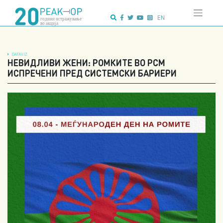
Напредно
Skip
пребарување:
to
EN
content
DATAVIZ
НЕВИДЛИВИ ЖЕНИ: РОМКИТЕ ВО РСМ
ИСПРЕЧЕНИ ПРЕД СИСТЕМСКИ БАРИЕРИ