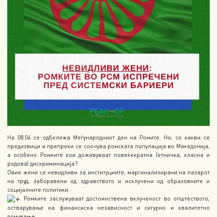
На 08.04 се одбележа Меѓународниот ден на Ромите. Но, со какви се
предизвици и препреки се соочува ромската популација во Македонија,
а особено Ромките кои доживуваат повеќекратна (етничка, класна и
родова) дискриминација?
Овие жени се невидливи за институциите, маргинализирани на пазарот
на труд, заборавени од здравството и исклучени од образовните и
социјалните политики.
Ромките заслужуваат достоинствена вклученост во општеството,
остварување на финансиска независност и сигурно и квалитетно
домување.