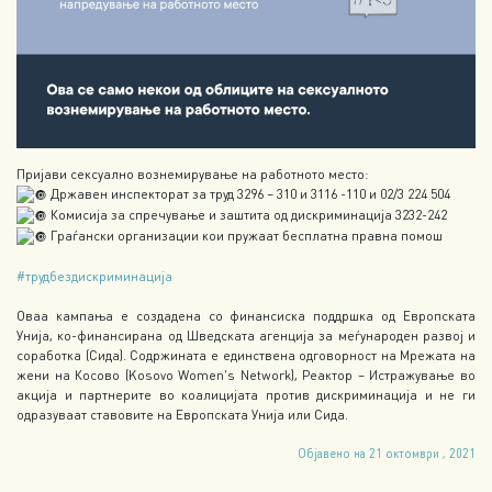
Пријави сексуално вознемирување на работното место:
Државен инспекторат за труд 3296 – 310 и 3116 -110 и 02/3 224 504
Комисија за спречување и заштита од дискриминација 3232-242
Граѓански организации кои пружаат бесплатна правна помош
#трудбездискриминација
Оваа кампања е создадена со финансиска поддршка од Европската
Унија, ко-финансирана од Шведската агенција за меѓународен развој и
соработка (Сида). Содржината е единствена одговорност на Мрежата на
жени на Косово (Kosovo Women’s Network), Реактор – Истражување во
акција и партнерите во коалицијата против дискриминација и не ги
одразуваат ставовите на Европската Унија или Сида.
Објавено на 21 октомври , 2021