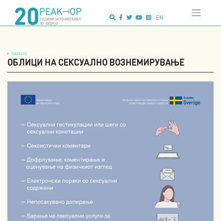
Напредно
Skip
пребарување:
to
EN
content
DATAVIZ
ОБЛИЦИ НА СЕКСУАЛНО ВОЗНЕМИРУВАЊЕ