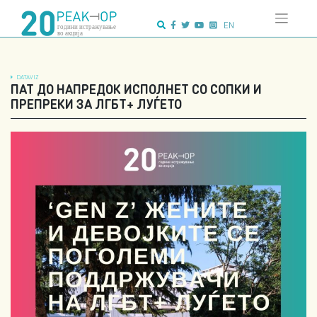
Напредно
Skip
пребарување:
to
EN
content
DATAVIZ
ПАТ ДО НАПРЕДОК ИСПОЛНЕТ СО СОПКИ И
ПРЕПРЕКИ ЗА ЛГБТ+ ЛУЃЕТО