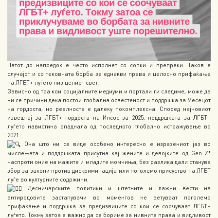
Патот до напредок е често исполнет со сопки и препреки. Таков е
случајот и со тековната борба за еднакви права и целосно прифаќање
на ЛГБТ+ луѓето низ целиот свет.
Зависно од тоа кои социјалните медиуми и портали ги следиме, може да
ни се причини дека постои глобална освестеност и поддршка за Месецот
на гордоста, но реалноста е далеку покомплексна. Според најновиот
извештај за ЛГБТ+ гордоста на Ипсос за 2025, поддршката за ЛГБТ+
луѓето навистина опаднала од последното глобално истражување во
2021.
Она што ни се виде особено интересно е изразениот јаз во
мислењата и поддршката присутна кај жените и девојките од Gen Z*
наспроти оние на мажите и младите момчиња, без разлика дали станува
збор за закони против дискриминација или поголемо присуство на ЛГБТ
луѓе во културните содржини.
Десничарските политики и штетните и лажни вести на
антиродовите застапувачи во моментов не ветуваат поголемо
прифаќање и поддршка за предизвиците со кои се соочуваат ЛГБТ+
луѓето. Токму затоа е важно да се бориме за нивните права и видливост