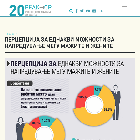
Напредно
Skip
пребарување:
to
EN
content
DATAVIZ
ПЕРЦЕПЦИЈА ЗА ЕДНАКВИ МОЖНОСТИ ЗА
НАПРЕДУВАЊЕ МЕЃУ МАЖИТЕ И ЖЕНИТЕ