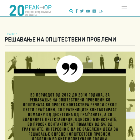
Напредно
Skip
пребарување:
to
EN
content
DATAVIZ
РЕШАВАЊЕ НА ОПШТЕСТВЕНИ ПРОБЛЕМИ