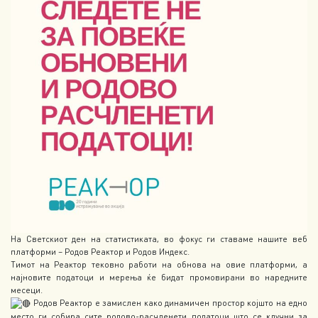
На Светскиот ден на статистиката, во фокус ги ставаме нашите веб
платформи – Родов Реактор и Родов Индекс.
Тимот на Реактор тековно работи на обнова на овие платформи, а
најновите податоци и мерења ќе бидат промовирани во наредните
месеци.
Родов Реактор е замислен како динамичен простор којшто на едно
место ги собира сите родово-расчленети податоци што се клучни за