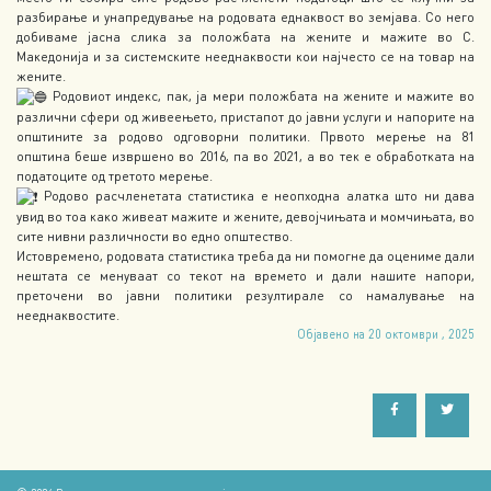
разбирање и унапредување на родовата еднаквост во земјава. Со него
добиваме јасна слика за положбата на жените и мажите во С.
Македонија и за системските нееднаквости кои најчесто се на товар на
жените.
Родовиот индекс, пак, ја мери положбата на жените и мажите во
различни сфери од живеењето, пристапот до јавни услуги и напорите на
општините за родово одговорни политики. Првото мерење на 81
општина беше извршено во 2016, па во 2021, а во тек е обработката на
податоците од третото мерење.
Родово расчленетата статистика е неопходна алатка што ни дава
увид во тоа како живеат мажите и жените, девојчињата и момчињата, во
сите нивни различности во едно општество.
Истовремено, родовата статистика треба да ни помогне да оцениме дали
нештата се менуваат со текот на времето и дали нашите напори,
преточени во јавни политики резултирале со намалување на
нееднаквостите.
Објавено на 20 октомври , 2025