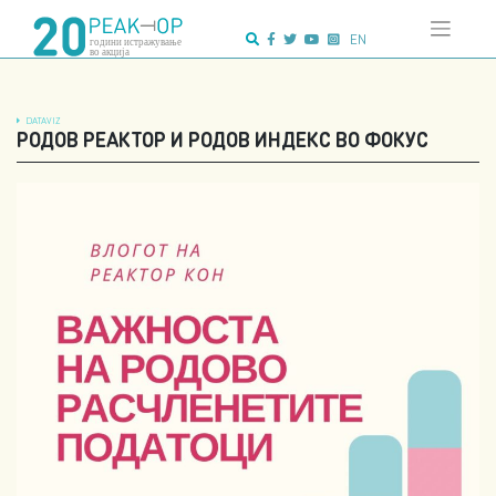
Напредно
Skip
пребарување:
to
EN
content
DATAVIZ
РОДОВ РЕАКТОР И РОДОВ ИНДЕКС ВО ФОКУС