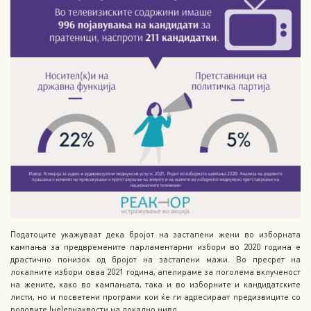
Податоците укажуваат дека бројот на застапени жени во изборната
кампања за предвремените парламентарни избори во 2020 година е
драстично понизок од бројот на застапени мажи. Во пресрет на
локалните избори оваа 2021 година, апелираме за поголема вклученост
на жените, како во кампањата, така и во изборните и кандидатските
листи, но и посветени програми кои ќе ги адресираат предизвиците со
родовите (не)еднаквости на локално ниво.