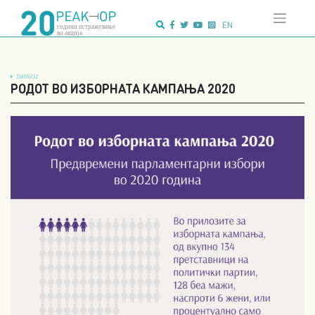
Напредно
Skip
пребарување:
to
EN
content
DATAVIZ
РОДОТ ВО ИЗБОРНАТА КАМПАЊА 2020