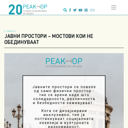
Напредно
Skip
пребарување:
to
EN
content
DATAVIZ
ЈАВНИ ПРОСТОРИ – МОСТОВИ КОИ НЕ
ОБЕДИНУВААТ