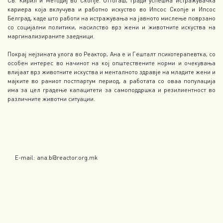
Св. Кирил и Методиј во Скопје. Оттогаш, гради успешна истражувачка
кариера која вклучува и работно искуство во Ипсос Скопје и Ипсос
Белград, каде што работи на истражувања на јавното мислење поврзано
со социјални политики, насилство врз жени и животните искуства на
маргинализираните заедници.
Покрај нејзината улога во Реактор, Ана е и Гешталт психотерапевтка, со
особен интерес во начинот на кој општествените норми и очекувања
влијаат врз животните искуства и менталното здравје на младите жени и
мајките во раниот постпартум период, а работата со оваа популација
има за цел градење капацитети за самоподдршка и резилиентност во
различните животни ситуации.
E-mail: ana.b@reactor.org.mk