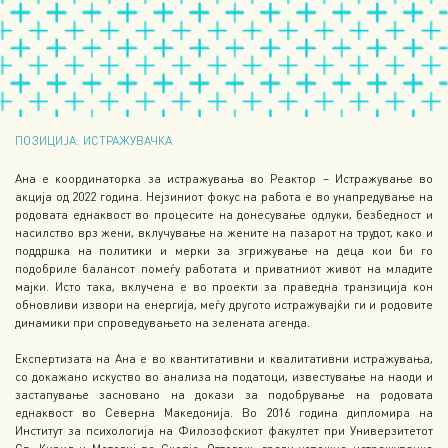
ПОЗИЦИЈА: ИСТРАЖУВАЧКА
Ана е координаторка за истражувања во Реактор – Истражување во
акција од 2022 година. Нејзиниот фокус на работа е во унапредување на
родовата еднаквост во процесите на донесување одлуки, безбедност и
насилство врз жени, вклучување на жените на пазарот на трудот, како и
поддршка на политики и мерки за згрижување на деца кои би го
подобриле балансот помеѓу работата и приватниот живот на младите
мајки. Исто така, вклучена е во проекти за праведна транзиција кон
обновливи извори на енергија, меѓу другото истражувајќи ги и родовите
динамики при спроведувањето на зелената агенда.
Експертизата на Ана е во квантитативни и квалитативни истражувања,
со докажано искуство во анализа на податоци, известување на наоди и
застапување засновано на докази за подобрување на родовата
еднаквост во Северна Македонија. Во 2016 година дипломира на
Институт за психологија на Филозофскиот факултет при Универзитетот