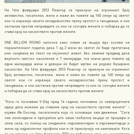
На 14ти февруари 2013 Реактор се приклучи на огромниот број
активистки, писателки, жени и мажи во повеќе од 160 земји од светот
кои го изразија своето незадоволство преку протест и танцување, и кои
застанаа против неправдите со кои се соочува жената и побараа да се
стави крај на насилството против жените.
ONE BILLION RISING започна како повик за акција врз основа на
поразителниот податок дека 1 од 3 жени во светот ќе биде претепана
или силувана во текот на нејзиниот живот. Ако земеме предвид дека
вкупното светско население е 7 милијарди, тоа значи дека повеќе од
една милијарда жени и девојки ќе бидат жртви на родово базирано
насилство. На 14ти февруари 2013 Реактор се приклучи на огромниот
број активистки, писателки, жени и мажи во повеќе од 160 земји од
светот кои го изразија своето незадоволство преку протест и
танцување, и кои застанаа против неправдите со кои се соочува жената
и побараа да се стави крај на насилството против жените.
“Кога го почнавме V-Day пред 14 години, почнавме со неверојатната
идеја дека можеме да ставиме крај на насилството против жените” –
изјави Ив Енслер, писателката која го основаше ова движење. “Сега
сме изненадени и пресреќни што оваа глобална акција се прошири и
зема сила, со помош на синдикати, парламентарки и парламентарци и
жени од најразлични профили кои и се приклучија на кампањата. Кога
ќе се споиме на 14ти февруари 2013 да побараме крај на насилството