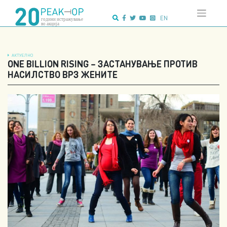
Напредно
Skip
пребарување:
to
EN
content
АКТУЕЛНО
ONE BILLION RISING – ЗАСТАНУВАЊЕ ПРОТИВ
НАСИЛСТВО ВРЗ ЖЕНИТЕ