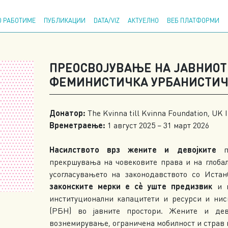
Напр
 РАБОТИМЕ
ПУБЛИКАЦИИ
DATA/VIZ
АКТУЕЛНО
ВЕБ ПЛАТФОРМИ
ПРЕОСВОЈУВАЊЕ НА ЈАВНИОТ
ФЕМИНИСТИЧКА УРБАНИСТИЧ
Донатор:
The Kvinna till Kvinna Foundation, UK
Времетраење:
1 август 2025 – 31 март 2026
Насилството врз жените и девојките
прекршувања на човековите права и на глобал
усогласувањето на законодавството со Истан
законските мерки е сѐ уште предизвик
и в
институционални капацитети и ресурси и нис
(РБН) во јавните простори. Жените и дев
вознемирување, ограничена мобилност и страв 