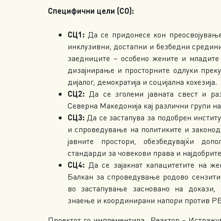
Специфични цели (СО):
СЦ1:
Да се придонесе кон преосвојување
инклузивни, достапни и безбедни средини
заедниците – особено жените и младите
дизајнирање и просторните одлуки прек
дијалог, демократија и социјална кохезија.
СЦ2:
Да се зголеми јавната свест и ра
Северна Македонија кај различни групи на
СЦ3:
Да се застапува за подобрен инстит
и спроведување на политиките и законод
јавните простори, обезбедувајќи доп
стандарди за човекови права и најдобрите
СЦ4:
Да се зајакнат капацитетите на же
Балкан за спроведување родово сензити
во застапување засновано на докази, 
знаење и координирани напори против Р
Проектот го имплементира „Реактор – Истражув