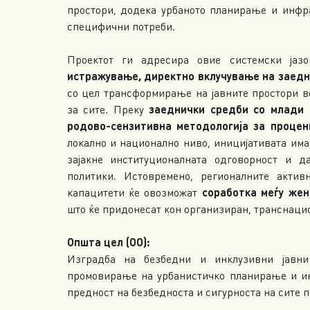
простори, додека урбаното планирање и инфра
специфични потреби.
Проектот ги адресира овие системски ја
истражување, директно вклучување на заедн
со цел трансформирање на јавните простори в
за сите. Преку
заеднички средби со млади 
родово-сензитивна методологија за процен
локално и национално ниво, иницијативата има 
зајакне институционалната одговорност и 
политики. Истовремено, регионалните акти
капацитети ќе овозможат
соработка меѓу же
што ќе придонесат кон организиран, транснаци
Општа цел (ОО):
Изградба на безбедни и инклузивни јавни
промовирање на урбанистичко планирање и и
предност на безбедноста и сигурноста на сите п