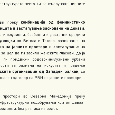
структурата често ги занемаруваат нивните
зови преку
комбинација од феминистичко
ицата и застапување засновано на докази
,
о инклузивни, безбедни и достапни средини
девојки
во Битола и Тетово, развивање на
ка на јавните простори
и
застапување
на
за цел да ги засили женските гласови, да ја
да ги придвижи родово-инклузивни урбани
вности за размена на искуства и градење
нските организации од Западен Балкан
, со
онален одговор на РБН во јавните простори.
 простори во Северна Македонија преку
нфраструктурни подобрувања кои им даваат
оединци, без разлика на родот.