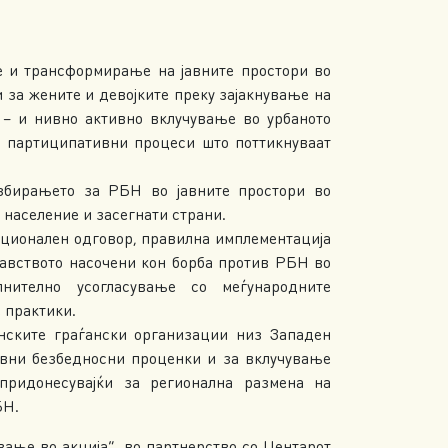
 и трансформирање на јавните простори во
 за жените и девојките преку зајакнување на
 – и нивно активно вклучување во урбаното
у партиципативни процеси што поттикнуваат
збирањето за РБН во јавните простори во
 население и засегнати страни.
уционален одговор, правилна имплементација
авството насочени кон борба против РБН во
олнително усогласување со меѓународните
 практики.
нските граѓански организации низ Западен
вни безбедносни проценки и за вклучување
придонесувајќи за регионална размена на
БН.
ање во акција“, во партнерство со Центарот