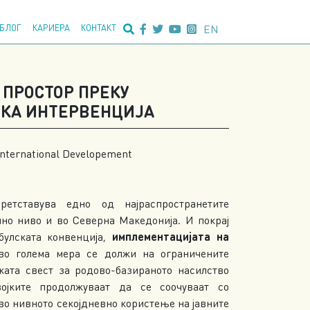
едно пребарување:
EN
БЛОГ
КАРИЕРА
КОНТАКТ
 ПРОСТОР ПРЕКУ
КА ИНТЕРВЕНЦИЈА
 International Developement
претставува едно од најраспространетите
но ниво и во Северна Македонија. И покрај
булската конвенција,
имплементацијата на
о голема мера се должи на ограничените
ката свест за родово-базираното насилство
ојките продолжуваат да се соочуваат со
во нивното секојдневно користење на јавните