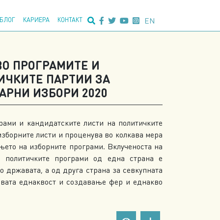
едно пребарување:
EN
БЛОГ
КАРИЕРА
КОНТАКТ
ВО ПРОГРАМИТЕ И
ИЧКИТЕ ПАРТИИ ЗА
РНИ ИЗБОРИ 2020
рами и кандидатските листи на политичките
изборните листи и проценува во колкава мера
њето на изборните програми. Вклученоста на
и политичките програми од една страна е
о државата, а од друга страна за севкупната
овата еднаквост и создавање фер и еднакво