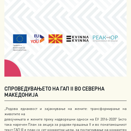
СПРОВЕДУВАЊЕТО НА ГАП II ВО СЕВЕРНА
МАКЕДОНИЈА
„Родова еднаквост и зајакнување на жените: трансформирање на
животите на
девојчињата и жените преку надворешни односи на ЕУ 2016-2020” (исто
така наречен План за акција за родови прашања II и во понатамошниот
текст ГАП II) е план со сет конкретни цели, за постигнување на конкретен