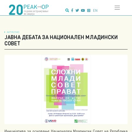
Напредно
Skip
пребарување:
to
EN
content
АКТУЕЛНО
ЈАВНА ДЕБАТА ЗА НАЦИОНАЛЕН МЛАДИНСКИ
СОВЕТ
Иницијатива за основање Национален Младински Совет на Република