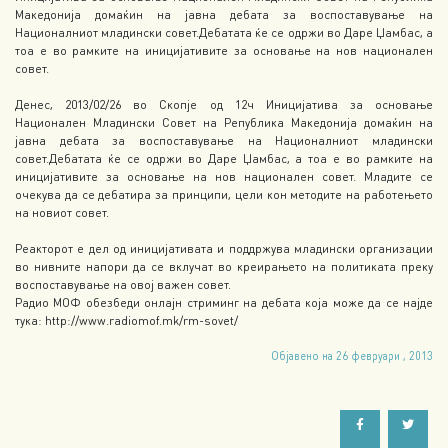
Македонија домаќин на јавна дебата за воспоставување на
Националниот младински совет.Дебатата ќе се одржи во Даре Џамбас, а
тоа е во рамките на иницијативите за основање на нов национален
совет.
Денес, 2013/02/26 во Скопје од 12ч Иницијатива за основање
Национален Младински Совет на Република Македонија домаќин на
јавна дебата за воспоставување на Националниот младински
совет.Дебатата ќе се одржи во Даре Џамбас, а тоа е во рамките на
иницијативите за основање на нов национален совет. Младите се
очекува да се дебатира за принципи, цели кон методите на работењето
на новиот совет.
Реакторот е дел од иницијативата и поддржува младински организации
во нивните напори да се вклучат во креирањето на политиката преку
воспоставување на овој важен совет.
Радио МОФ обезбеди онлајн стриминг на дебата која може да се најде
тука: http://www.radiomof.mk/rm-sovet/
Објавено на 26 февруари , 2013