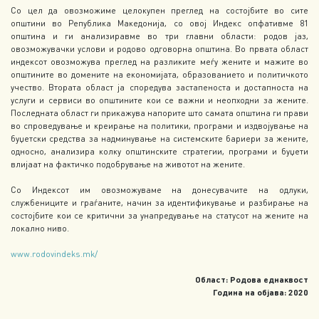
Со цел да овозможиме целокупен преглед на состојбите во сите
општини во Република Македонија, со овој Индекс опфативме 81
општина и ги анализиравме во три главни области: родов јаз,
овозможувачки услови и родово одговорна општина. Во првата област
индексот овозможува преглед на разликите меѓу жените и мажите во
општините во домените на економијата, образованието и политичкото
учество. Втората област ја споредува застапеноста и достапноста на
услуги и сервиси во општините кои се важни и неопходни за жените.
Последната област ги прикажува напорите што самата општина ги прави
во спроведување и креирање на политики, програми и издвојување на
буџетски средства за надминување на системските бариери за жените,
односно, анализира колку општинските стратегии, програми и буџети
влијаат на фактичко подобрување на животот на жените.
Со Индексот им овозможуваме на донесувачите на одлуки,
службениците и граѓаните, начин за идентификување и разбирање на
состојбите кои се критични за унапредување на статусот на жените на
локално ниво.
www.rodovindeks.mk/
Област: Родова еднаквост
Година на објава: 2020