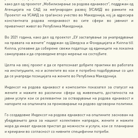
како дел од проектот „Мобилизирање за родова еднаквост“, поддржан од
Агенцијата на САД за меѓународен развој (УСАИД) во рамките на
Проектот на УСАИД за граѓанско учество во Македонија, кој ја адресира
константната родова нееднаквост во сите сфери во јавниот и
приватниот живот во Република Македонија.
Во 2021 година, како дел од проектот „ЕУ застапување за унапредување
на правaта на жените“ поддржан од Шведска и Фондацијата и Kvinna till
Kvinna, успеавме да собереме свежи податоци од единиците на локална
самоуправа и да спроведеме второ мерење на состојбите.
Целта на овој проект е да се препознаат добрите практики во работата
на институциите, но и аспектите во кои е потребно подобрување со цел
да се унапреди позицијата на жените во Република Македонија.
Индексот на родова еднаквост е композитен показател за статусот на
жените и мажите во различни сфери од живеењето, достапноста на
јавни услуги кои се релевантни за остварување на родова еднаквост и
напорите на општината за промовирање на родово одговорни политики.
Го создадовме Индексот на родова еднаквост на општините заснован на
убедувањето дека за нашиот колективен напредок, жените и мажите
мора да имаат еднаков пристап до можности и услуги, кои се планирани
и креирани во согласност со нивните специфични потреби.