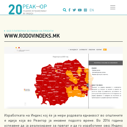
Напредно
Skip
пребарување:
to
EN
content
ВЕБ ПЛАТФОРМИ ВО РАМКИ НА ПРОЕКТИ
WWW.RODOVINDEKS.MK
Изработката на Индекс кој ќе ја мери родовата еднаквост во општините
е идеја која во Реактор ја имавме подолго време. Во 2016 година
успеавме да ја реализираме за првпат и да го изработиме овој Индекс