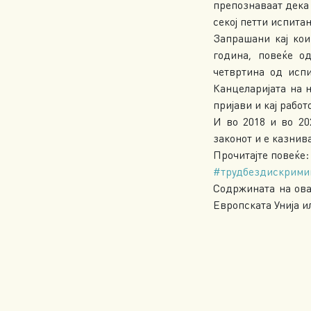
препознаваат дека 
секој петти испита
Запрашани кај кои
година, повеќе о
четвртина од испи
Канцеларијата на 
пријави и кај работ
И во 2018 и во 20
законот и е казнива
Прочитајте повеќе
#трудбездискрими
Содржината на ова
Европската Унија и