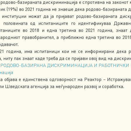
родово-базираната дискриминација е спротивна на законот ма
ник (19%) во 2021 година не знаеше дека родово-базираната 
 институции можат да ја пријават родово-базираната диск
д половината од испитаниците го идентификуваа Државн
таниците во 2018 и една третина во 2021 година, знаат 
народниот правобранител, а приближно една третина во 2018
одавачот.
21 година, има испитаници кои не се информирани дека р
, ниту пак знаат каде треба да се пријави овој вид на дискри
:
РОДОВО-БАЗИРАНА ДИСКРИМИНАЦИЈА И РАБОТНИЧКИ ПР
нација
а објава е единствена одговорност на Реактор – Истражувањ
ли Шведската агенција за меѓународен развој и соработка.