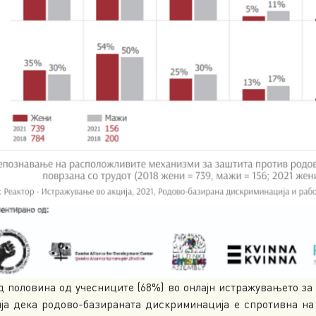
ад половина од учесниците (68%) во онлајн истражувањето з
ија дека родово-базираната дискриминација е спротивна на 