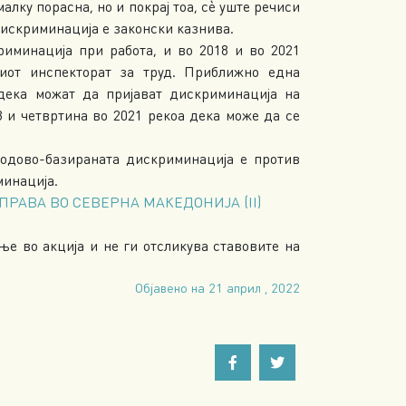
лку порасна, но и покрај тоа, сè уште речиси
дискриминација е законски казнива.
риминација при работа, и во 2018 и во 2021
иот инспекторат за труд. Приближно една
дека можат да пријават дискриминација на
 и четвртина во 2021 рекоа дека може да се
одово-базираната дискриминација е против
минација.
АВА ВО СЕВЕРНА МАКЕДОНИЈА (II)
е во акција и не ги отсликува ставовите на
Објавено на 21 април , 2022