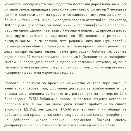
моментов, македонското законодавство поставува дарежлива, но многу
ригидна рамка: предвидува фиксно непрекинато отсуство од 9 месеци за
мајките како носителки на правото (со единствен исклучок за мајки на
близнаци, тројки итн, на кои им следува подолго отсуство) со надомест од
100 проценти од платата, за работнички (и работници) кои се во редовен
работен однос. Дарежлива, зашто 9 месеци е подолго од просекот што го
нудат другите држави, а надоместот од 100 проценти е реткост, но
ригидна зашто не ги опфаќа сите родилки, ниту пак нуди посебни
решенија за посебните случаи (како што се на пример посвојувањето на
деца постари од една година, прематурно родени бебиња т.е. бебиња
родени пред 37-мата гестациска недела итн). Дополнително, постојниот
систем не предвидува посебно право на татковско отсуство, односно
татковците можат да земат отсуство само во случај доколку мајката не го
искористи правото на мајчинско отсуство.
Правото на заштита за време на мајчинство се гарантира само на
жените кои работат под формални договори за вработување и тоа
опфаќа само половина од жените што раѓаат. Така на пример, во 2014
биле родени 23.596 бебиња, а право на платено отсуство оствариле
половина или 11.074. Тоа значи дека жените вработени во сивата
економија (22.2%), земјоделие (17.5%) или во нетипични облици на
работа немаат право на мајчинско отсуство, а оние кои се невработени
не добиваат никаков паричен надоместок. Ваквиот систем
диспропорционално негативно ги засега жените од малцинствата.