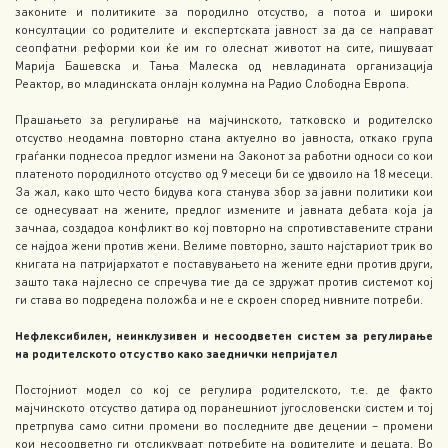
законите и политиките за породилно отсуство, а потоа и широки
консултации со родителите и експертската јавност за да се направат
сеопфатни реформи кои ќе им го олеснат животот на сите, пишуваат
Марија Башевска и Тања Малеска од невладината организација
Реактор, во младинската онлајн колумна на Радио Слободна Европа.
Прашањето за регулирање на мајчинското, татковско и родителско
отсуство неодамна повторно стана актуелно во јавноста, откако група
граѓанки поднесоа предлог измени на Законот за работни односи со кои
платеното породилното отсуство од 9 месеци би се удвоило на 18 месеци.
За жал, како што често бидува кога станува збор за јавни политики кои
се однесуваат на жените, предлог измените и јавната дебата која ја
зачнаа, создадоа конфликт во кој повторно на спротивставените страни
се најдоа жени против жени. Велиме повторно, зашто најстариот трик во
книгата на патријархатот е поставувањето на жените едни против други,
зашто така најлесно се спречува тие да се здружат против системот кој
ги става во подредена положба и не е скроен според нивните потреби.
Нефлексибилен, неинклузивен и несоодветен систем за регулирање
на родителското отсуство како заеднички непријател
Постојниот модел со кој се регулира родителското, т.е. де факто
мајчинското отсуство датира од поранешниот југословенски систем и тој
претрпува само ситни промени во последните две децении – промени
кои несоодветно ги отсликуваат потребите на родителите и децата. Во