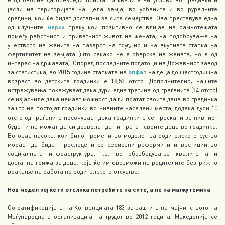
јасли на територијата на цела земја, во урбаните и во руралните
средини, кои ќе бидат достапни за сите семејства. Ова преставува една
од клучните
мерки
преку кои позитивно се влијае на рамнотежата
помеѓу работниот и приватниот живот на жената, на подобрување на
учеството на жените на пазарот на труд, но и на вкупната стапка на
фертилитет на земјата (што секако не е обврска на жената, но е од
интерес на државата). Според последните податоци на Државниот завод
за статистика, во 2015 година стапката на
опфат
на деца до шестгодишна
возраст во детските градинки е 18,53 отсто. Дополнително, нашите
истражувања покажуваат дека дури една третина од граѓаните (34 отсто)
се изјасниле дека немаат можност да ги пратат своите деца во градинка
зашто не постојат градинки во нивните населени места, додека дури 10
отсто од граѓаните посочуваат дека градинките се прескапи за нивниот
буџет и не можат да си дозволат да ги пратат своите деца во градинка.
Во оваа насока, кои било промени во моделот за родителско отсуство
мораат да бидат проследени со сериозни реформи и инвестиции во
социјалната инфраструктура, т.е. во обезбедување квалитетна и
достапна грижа за деца, која ќе им овозможи на родителите безгрижно
враќање на работа по родителското отсуство.
Нов модел кој ќе ги отслика потребите на сите, а не на малкутемина
Со ратификацијата на Конвенцијата 183 за заштита на мајчинството на
Меѓународната организација на трудот во 2012 година, Македонија се