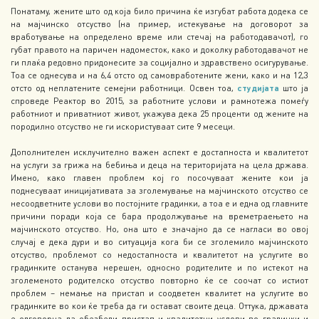
Понатаму, жените што од која било причина ќе изгубат работа додека се
на мајчинско отсуство (на пример, истекување на договорот за
вработување на определено време или стечај на работодавачот), го
губат правото на паричен надоместок, како и доколку работодавачот не
ги плаќа редовно придонесите за социјално и здравствено осигурување.
Тоа се однесува и на 6,4 отсто од самовработените жени, како и на 12,3
отсто од неплатените семејни работници. Освен тоа,
студијата
што ја
спроведе Реактор во 2015, за работните услови и рамнотежа помеѓу
работниот и приватниот живот, укажува дека 25 проценти од жените на
породилно отсуство не ги искористуваат сите 9 месеци.
Дополнителен исклучително важен аспект е достапноста и квалитетот
на услуги за грижа на бебиња и деца на територијата на цела држава.
Имено, како главен проблем кој го посочуваат жените кои ја
поднесуваат иницијативата за зголемување на мајчинското отсуство се
несоодветните услови во постојните градинки, а тоа е и една од главните
причини поради која се бара продолжување на времетраењето на
мајчинското отсуство. Но, она што е значајно да се нагласи во овој
случај е дека дури и во ситуација кога би се зголемило мајчинското
отсуство, проблемот со недостапноста и квалитетот на услугите во
градинките останува нерешен, односно родителите и по истекот на
зголеменото родителско отсуство повторно ќе се соочат со истиот
проблем – немање на пристап и соодветен квалитет на услугите во
градинките во кои ќе треба да ги остават своите деца. Оттука, државата
е одговорна да обезбеди пристап и квалитетни услови во градинки и