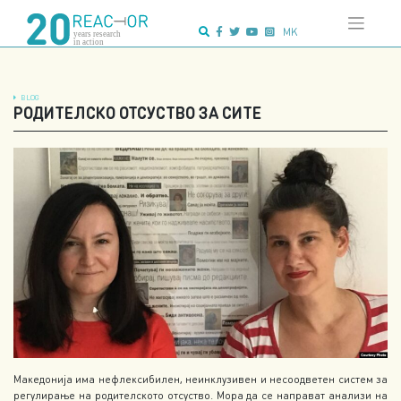
Skip
Advanced search:
to
MK
content
BLOG
РОДИТЕЛСКО ОТСУСТВО ЗА СИТЕ
Македонија има нефлексибилен, неинклузивен и несоодветен систем за
регулирање на родителското отсуство. Мора да се направат анализи на