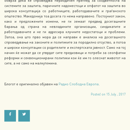
обврза дека ќе спроведува периодичен преглед за соодветноста на
системите за заштита, паричните надоместоци и опфатот на заштита во
широка консултација со работниците, работодавачите и граѓанското
општество. Македонија тоа досега го нема направено. Постојниот закон,
како и предложените измени, не ги земаат предвид досегашните
барања од страна на невладините организации, синдикатите и
работодавачите и не ги адресира клучните недостатоци и проблеми.
Затоа, она што прво мора да се направи е анализа на досегашното
спроведување на законите и политиките за породилно отсуство, а потоа
и широки консултации со родителите и експертската јавност. Само на тој
начин ќе можат да се утврдат сите предизвици и потреби за сеопфатни
реформи и секвенционирани политики кои ќе им го олеснат животот на
сите, а не само на малкутемина.
Блогот е оригинално објавен на
Радио Слободна Европа
.
Posted on 15 July , 2017