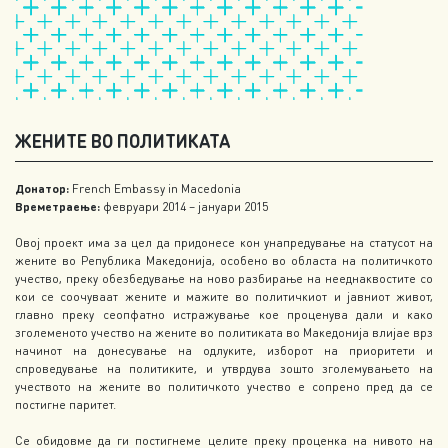
ЖЕНИТЕ ВО ПОЛИТИКАТА
Донатор:
French Embassy in Macedonia
Времетраење:
февруари 2014 – јануари 2015
Овој проект има за цел да придонесе кон унапредување на статусот на
жените во Република Македонија, особено во областа на политичкото
учество, преку обезбедување на ново разбирање на нееднаквостите со
кои се соочуваат жените и мажите во политичкиот и јавниот живот,
главно преку сеопфатно истражување кое проценува дали и како
зголеменото учество на жените во политиката во Македонија влијае врз
начинот на донесување на одлуките, изборот на приоритети и
спроведување на политиките, и утврдува зошто зголемувањето на
учеството на жените во политичкото учество е сопрено пред да се
постигне паритет.
Се обидовме да ги постигнеме целите преку проценка на нивото на