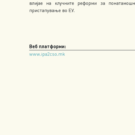
влијае на клучните реформи за понатамош
пристапување во ЕУ.
Веб платформи:
www.ipa2cso.mk