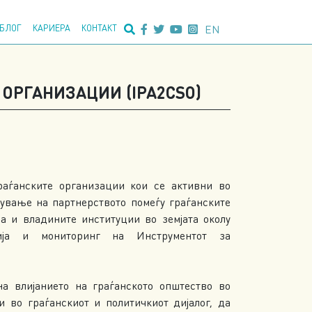
едно пребарување:
EN
БЛОГ
КАРИЕРА
КОНТАКТ
ОРГАНИЗАЦИИ (IPA2CSO)
аѓанските организации кои се активни во
нување на партнерството помеѓу граѓанските
ја и владините институции во земјата околу
ија и мониторинг на Инструментот за
а влијанието на граѓанското општество во
и во граѓанскиот и политичкиот дијалог, да