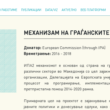
Напр
 РАБОТИМЕ
ПУБЛИКАЦИИ
DATA/VIZ
АКТУЕЛНО
ВЕБ ПЛАТФОРМИ
МЕХАНИЗАМ НА ГРАЃАНСКИТЕ 
Донатор:
European Commission (through IPA)
Времетраење:
2016 - 2018
ИПА2 механизмот е основан од страна на гр
различни сектори во Македонија со цел зајак
организации, Делегацијата на Европската уни
процесот на програмирање, имплементац
претпристапна помош 2014-2020 рамка.
Примарната цел на проектот е зајакнување н
јавните политики и донесување одлуки, како 