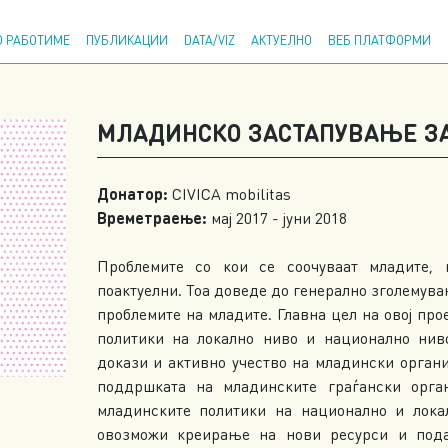
Напр
 РАБОТИМЕ
ПУБЛИКАЦИИ
DATA/VIZ
АКТУЕЛНО
ВЕБ ПЛАТФОРМИ
МЛАДИНСКО ЗАСТАПУВАЊЕ З
Донатор:
CIVICA mobilitas
Времетраење:
мај 2017 - јуни 2018
Проблемите со кои се соочуваат младите, 
поактуелни. Тоа доведе до генерално зголемув
проблемите на младите. Главна цел на овој пр
политики на локално ниво и национално нив
докази и активно учество на младински органи
поддршката на младинските граѓански орг
младинските политики на национално и лока
овозможи креирање на нови ресурси и под