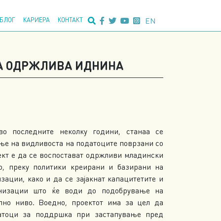
едно пребарување:
EN
БЛОГ
КАРИЕРА
КОНТАКТ
А ОДРЖЛИВА ИДНИНА
во последните неколку години, станаа се
ање на видливоста на податоците поврзани со
оект е да се воспостават одржливи младински
о, преку политики креирани и базирани на
зации, како и да се зајакнат капацитетите и
анизации што ќе води до подобрување на
лно ниво. Воедно, проектот има за цел да
атоци за поддршка при застапување пред