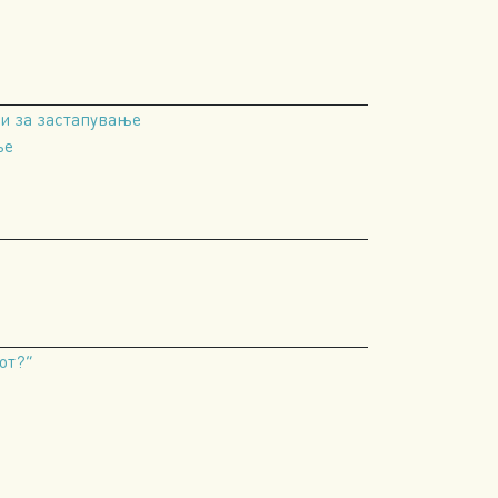
и за застапување
ње
от?“