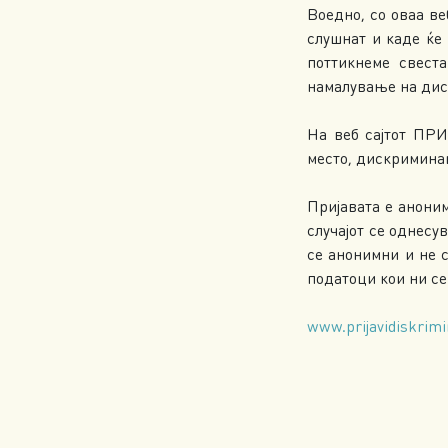
Воедно, со оваа в
слушнат и каде ќе 
поттикнеме свеста
намалување на диск
На веб сајтот ПР
место, дискриминац
Пријавата е аноним
случајот се однесу
се анонимни и не 
податоци кои ни се
www.prijavidiskrimi