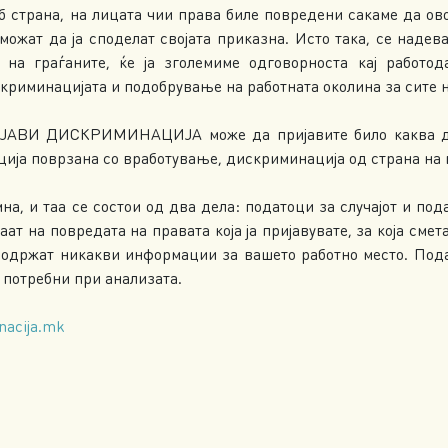
еб страна, на лицата чии права биле повредени сакаме да о
можат да ја споделат својата приказна. Исто така, се надев
 на граѓаните, ќе ја зголемиме одговорноста кај работо
риминацијата и подобрување на работната околина за сите н
ИЈАВИ ДИСКРИМИНАЦИЈА може да пријавите било каква ди
ија поврзана со вработување, дискриминација од страна на 
на, и таа се состои од два дела: податоци за случајот и по
ваат на повредата на правата која ја пријавувате, за која см
содржат никакви информации за вашето работно место. Под
 потребни при анализата.
nacija.mk