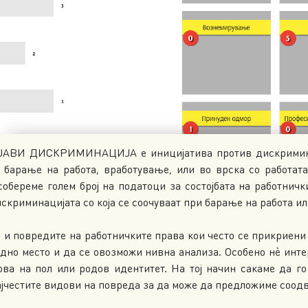
ЈАВИ ДИСКРИМИНАЦИЈА е иницијатива против дискриминац
и барање на работа, вработување, или во врска со работа
собереме голем број на податоци за состојбата на работнич
скриминацијата со која се соочуваат при барање на работа ил
 и повредите на работничките права кои често се прикриени
едно место и да се овозможи нивна анализа. Особено нè инт
ова на пол или родов идентитет. На тој начин сакаме да го
јчестите видови на повреда за да може да предложиме соодв