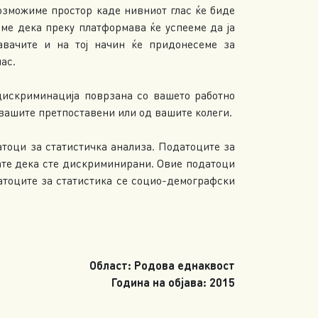
возможиме простор каде нивниот глас ќе биде
аме дека преку платформава ќе успееме да ја
давачите и на тој начин ќе придонесеме за
ас.
скриминација поврзана со вашето работно
вашите претпоставени или од вашите колеги.
датоци за статистичка анализа. Податоците за
етате дека сте дискриминирани. Овие податоци
атоците за статистика се социо-демографски
Област: Родова еднаквост
Година на објава: 2015