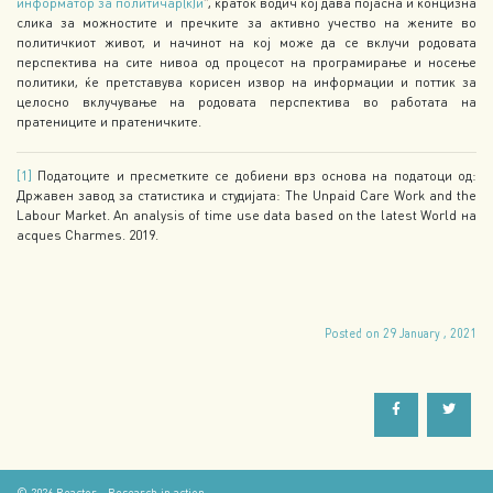
информатор за политичар(к)и
“, краток водич кој дава појасна и концизна
слика за можностите и пречките за активно учество на жените во
политичкиот живот, и начинот на кој може да се вклучи родовата
перспектива на сите нивоа од процесот на програмирање и носење
политики, ќе претставува корисен извор на информации и поттик за
целосно вклучување на родовата перспектива во работата на
пратениците и пратеничките.
[1]
Податоците и пресметките се добиени врз основа на податоци од:
Државен завод за статистика и студијата: The Unpaid Care Work and the
Labour Market. An analysis of time use data based on the latest World на
acques Charmes. 2019.
Posted on 29 January , 2021
© 2026
Reactor - Research in action