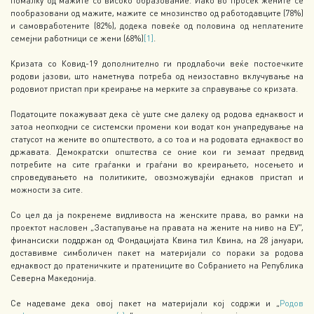
помалку од мажите со високо образование. Иако во просек жените се
пообразовани од мажите, мажите се мнозинство од работодавците (78%)
и самовработените (82%), додека повеќе од половина од неплатените
семејни работници се жени (68%)
[1]
.
Кризата со Ковид-19 дополнително ги продлабочи веќе постоечките
родови јазови, што наметнува потреба од неизоставно вклучување на
родовиот пристап при креирање на мерките за справување со кризата.
Податоците покажуваат дека сѐ уште сме далеку од родова еднаквост и
затоа неопходни се системски промени кои водат кон унапредување на
статусот на жените во општеството, а со тоа и на родовата еднаквост во
државата. Демократски општества се оние кои ги земаат предвид
потребите на сите граѓанки и граѓани во креирањето, носењето и
спроведувањето на политиките, овозможувајќи еднаков пристап и
можности за сите.
Со цел да ја покренеме видливоста на женските права, во рамки на
проектот насловен „Застапување на правата на жените на ниво на ЕУ“,
финансиски поддржан од Фондацијата Квина тил Квина, на 28 јануари,
доставивме симболичен пакет на материјали со пораки за родова
еднаквост до пратеничките и пратениците во Собранието на Република
Северна Македонија.
Се надеваме дека овој пакет на материјали кој содржи и „
Родов