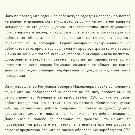
Иако во последните години се забележува одреден напредок во поглед
на родовите прашања, кој меѓу другото, се должи на имплементација на
меѓународните стандарди и домашната легислатива, институционално
програмирање и развој, и соработка со граѓанските организации кои
работат во областа, сепак, предизвиците во поглед на родовата
еднаквост се многубројни. Родово-базирана дискриминација на
работното место, пристап до социјална инфраструктура за грижа за деца
и лица на кои им е потребна грижа, стереотипни содржини во воспитно-
образовните материјали, отежнат пристап до здравствени услуги
наменети за жени, родово-базирано насилство, се области во кои сѐ
уште се неопходни значајни подобрувања со цел да се надминат овие
предизвици.
За илустрација, во Република Северна Македонија, повеќе од половина
од жените на работоспособна возраст не се ниту вработени, ниту
регистрирани во Агенцијата за вработување; 62% од нив не барат
работа поради тоа што се грижат за семејството. Жените извршуваат
72% од неплатената работа поврзана со грижа за домот, децата,
возрасните лица и лицата на кои им е потребна поддршка.
Дополнително, повеќе од половина од времето што жените го
посветуваат на работа е неплатено, а и нивната платена работа е
помалку вреднувана. Жените со високо образование заработуваат 22%