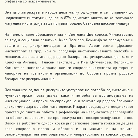
опфатена со истражувањето.
Она што загрижува е наодот дека малку од случаите се пријавени до
надлежните институции, односно 87% од испитаниците, не контактирале
ниту една институција за да пријават родово базирана дискриминација.
На панелот свое обраќање имаа и, Светлана Цветковска, Министерство
за труд и социјална политика; Кире Василев, Комисија за спречување и
заштита од дискриминација; и Драгиња Аврамчевска, Државен
инспекторат за труд; кои ги споделија институционалните заложби и
механизми за заштита од родово базираната дискриминација, како и
Кристина Ампева, Гласен Текстилец и Ина Џугуманова, Хелсиншки
Комитет за човекови права, кои ги споделија искуствата од терен и
напорите на граѓанските организации во борбата против родово-
базираната дискриминација.
Заклучоците од панел дискусиите упатуваат на потреба од системско и
мултисекторско постапување, како и потреба за востановување на
институционални пракси за спречување и заштита од родово-базирана
дискриминација во работните односи. Имајќи предвид дека нееднаквиот
пристап до платена работа е рефлексија на нееднаквата распределба
на обврските за грижа, се препорачува што поскоро усвојување на нов
Закон за работните односи кој ќе ја препознае раната грижа за децата
како споделено право и обврска и на мажите и на жените,
овозможувајќи платено родителско и непреносливо татковско отуство,