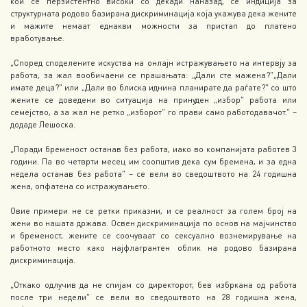
кои се перзистентно високи со декади наназад, се индиција за
структурната родово базирана дискриминација која укажува дека жените
и мажите немаат еднакви можности за пристап до платено
вработување.
„Според споделените искуства на онлајн истражувањето на интервју за
работа, за жал вообичаени се прашањата: „Дали сте мажена?“„Дали
имате деца?“ или „Дали во блиска иднина планирате да раѓате?“ со што
жените се доведени во ситуација на принуден „избор“ работа или
семејство, а за жал не ретко „изборот“ го прави само работодавачот.“ –
додаде Лешоска.
„Поради бременост останав без работа, иако во компанијата работев 3
години. Па во четврти месец им соопштив дека сум бремена, и за една
недела останав без работа“ – се вели во сведоштвото на 24 годишна
жена, опфатена со истражувањето.
Овие примери не се ретки приказни, и се реалност за голем број на
жени во нашата држава. Освен дискриминација по основ на мајчинство
и бременост, жените се соочуваат со сексуално вознемирување на
работното место како најфлагрантен облик на родово базирана
дискриминација.
„Откако одлучив да не спијам со директорот, бев избркана од работа
после три недели“ се вели во сведоштвото на 28 годишна жена,