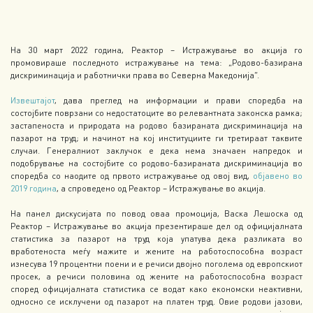
На 30 март 2022 година, Реактор – Истражување во акција го
промовираше последното истражување на тема: „Родово-базирана
дискриминација и работнички права во Северна Македонија“.
Извештајот
, дава преглед на информации и прави споредба на
состојбите поврзани со недостатоците во релевантната законска рамка;
застапеноста и природата на родово базираната дискриминација на
пазарот на труд; и начинот на кој институциите ги третираат таквите
случаи. Генералниот заклучок е дека нема значаен напредок и
подобрување на состојбите со родово-базираната дискриминација во
споредба со наодите од првото истражување од овој вид,
објавено во
2019 година
, а спроведено од Реактор – Истражување во акција.
На панел дискусијата по повод оваа промоција, Васка Лешоска од
Реактор – Истражување во акција презентираше дел од официјалната
статистика за пазарот на труд која упатува дека разликата во
вработеноста меѓу мажите и жените на работоспособна возраст
изнесува 19 процентни поени и е речиси двојно поголема од европскиот
просек, а речиси половина од жените на работоспособна возраст
според официјалната статистика се водат како економски неактивни,
односно се исклучени од пазарот на платен труд. Овие родови јазови,