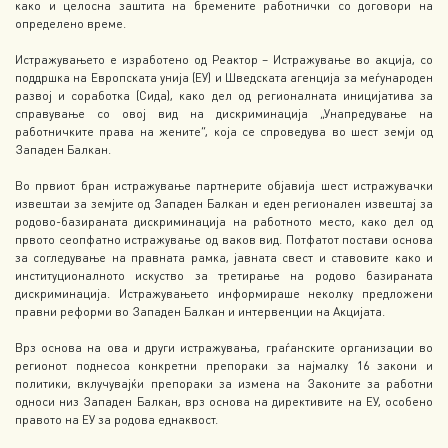
како и целосна заштита на бремените работнички со договори на
определено време.
Истражувањето е изработено од Реактор – Истражување во акција, со
поддршка на Европската унија (ЕУ) и Шведската агенција за меѓународен
развој и соработка (Сида), како дел од регионалната иницијатива за
справување со овој вид на дискриминација „Унапредување на
работничките права на жените“, која се спроведува во шест земји од
Западен Балкан.
Во првиот бран истражување партнерите објавија шест истражувачки
извештаи за земјите од Западен Балкан и еден регионален извештај за
родово-базираната дискриминација на работното место, како дел од
првото сеопфатно истражување од ваков вид. Потфатот постави основа
за согледување на правната рамка, јавната свест и ставовите како и
институционалното искуство за третирање на родово базираната
дискриминација. Истражувањето информираше неколку предложени
правни реформи во Западен Балкан и интервенции на Акцијата.
Врз основа на ова и други истражувања, граѓанските организации во
регионот поднесоа конкретни препораки за најмалку 16 закони и
политики, вклучувајќи препораки за измена на Законите за работни
односи низ Западен Балкан, врз основа на директивите на ЕУ, особено
правото на ЕУ за родова еднаквост.