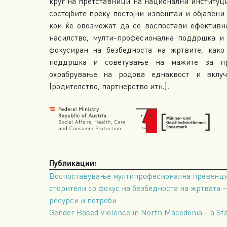
круг на претставници на национални институци
состојбите преку постојни извештаи и објавен
кои ќе овозможат да се воспостави ефективн
насилство, мулти-професионална поддршка и 
фокусиран на безбедноста на жртвите, как
поддршка и советување на мажите за пре
охрабрување на родова еднаквост и вклу
(родителство, партнерство итн.).
Публикации:
Воспоставување мултипрофесионална превенција
сторители со фокус на безбедноста на жртвата –
ресурси и потреби
Gender Based Violence in North Macedonia – a St