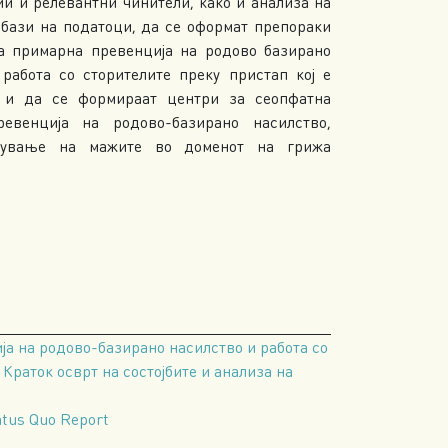
и и релевантни чинители, како и анализа на
и бази на податоци, да се оформат препораки
а примарна превенција на родово базирано
работа со сторителите преку пристап кој е
о и да се формираат центри за сеопфатна
венција на родово-базирано насилство,
чување на мажите во доменот на грижа
 на родово-базирано насилство и работа со
 Краток осврт на состојбите и анализа на
atus Quo Report