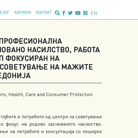
едно пребарување:
EN
БЛОГ
КАРИЕРА
КОНТАКТ
-ПРОФЕСИОНАЛНА
НОВАНО НАСИЛСТВО, РАБОТА
П ФОКУСИРАН НА
 СОВЕТУВАЊЕ НА МАЖИТЕ
ЕДОНИЈА
fairs, Health, Care and Consumer Protection
стојбите и потребите од центри за советување
о фокус на родово заснованото насилство.
ање на потребите и консултација со поширок