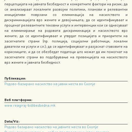
перцепцијата на јавната безбедност и конкретните фактори на ризик; да
се анализираат локалните развојни политики, планови и релевантни
иницијативи поврзани со елиминација на насилството и
дискриминацијата врз жените и девојчињата; да се идентификуваат и
проценат релевантните тековни услуги и интервенции кои се однесуваат
на елиминирање на родовата дискриминација и насилството врз
жените; да се идентификуваат и утврдат позицијата и приоритети на
засегнатите страни (пр. полиција, социјални работници, локални
даватели на услуги и сл.); да се идентификуваат и разјаснат ставовите на
корисниците; и да се обезбедат податоци што можат да им помогнат на
засегнатите страни во подобрување на превенцијата на насилството
врз жените и јавната безбедност.
Публикации:
Родово-базирано насилство на јавни места во Скопје
Веб платформи:
www.reagiraj-bidibezbedna.mk
Data/Viz:
Родово базирано насилство на јавните места во Скопје