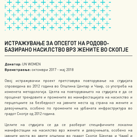
ИСТРАЖУВАЊЕ ЗА ОПСЕГОТ НА РОДОВО-
БАЗИРАНО НАСИЛСТВО ВРЗ ЖЕНИТЕ ВО СКОПЈЕ
Донатор:
UN WOMEN
Времетраење:
октомври 2017 - мај 2018
Овој истражувачки проект претставува повторување на студијата
спроведена во 2012 година во Општина Центар и Чаир, со употреба на
изменета методологија. Целта на повторувањето на студијата е да се
проценат трендовите и промените во манифестацијата на насилство и
перцепциите за безбедност на јавните места од страна на жените и
девојчињата, особено по промените на урбаната инфраструктура во
градот Скопје од 2012 година.
Целите на студијата се да се разберат специфичните локални
манифестации на насилство врз жените и девојчињата, особено на
јавните места во двете општини во градот Скопје (Центар и Чаир) и