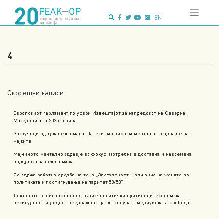
Напредно
Skip
пребарување:
to
EN
content
4
Скорешни написи
Европскиот парламент го усвои Извештајот за напредокот на Северна
Македонија за 2025 година
Заклучоци од тркалезна маса: Патеки на грижа за менталното здравје на
мајките
Мајчиното ментално здравје во фокус: Потребна е достапна и навремена
поддршка за секоја мајка
Се одржа работна средба на тема „Застапеност и влијание на жените во
политиката и постигнување на паритет 50/50“
Локалното новинарство под ризик: политички притисоци, економска
несигурност и родова нееднаквост ја поткопуваат медиумската слобода