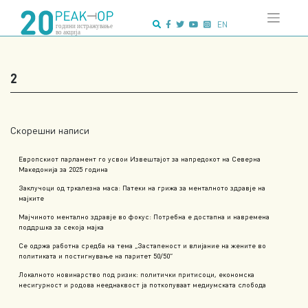
Напредно
Skip
пребарување:
to
EN
content
2
Скорешни написи
Европскиот парламент го усвои Извештајот за напредокот на Северна
Македонија за 2025 година
Заклучоци од тркалезна маса: Патеки на грижа за менталното здравје на
мајките
Мајчиното ментално здравје во фокус: Потребна е достапна и навремена
поддршка за секоја мајка
Се одржа работна средба на тема „Застапеност и влијание на жените во
политиката и постигнување на паритет 50/50“
Локалното новинарство под ризик: политички притисоци, економска
несигурност и родова нееднаквост ја поткопуваат медиумската слобода