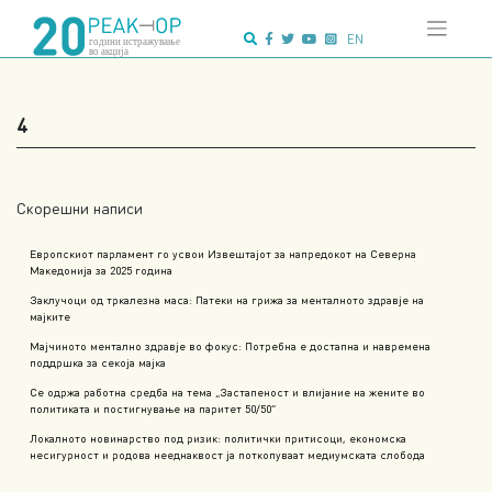
Напредно
Skip
пребарување:
to
EN
content
4
Скорешни написи
Европскиот парламент го усвои Извештајот за напредокот на Северна
Македонија за 2025 година
Заклучоци од тркалезна маса: Патеки на грижа за менталното здравје на
мајките
Мајчиното ментално здравје во фокус: Потребна е достапна и навремена
поддршка за секоја мајка
Се одржа работна средба на тема „Застапеност и влијание на жените во
политиката и постигнување на паритет 50/50“
Локалното новинарство под ризик: политички притисоци, економска
несигурност и родова нееднаквост ја поткопуваат медиумската слобода